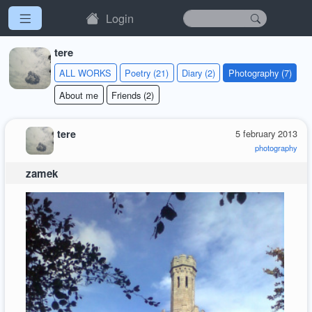
Login
tere
ALL WORKS
Poetry (21)
Diary (2)
Photography (7)
About me
Friends (2)
tere
5 february 2013
photography
zamek