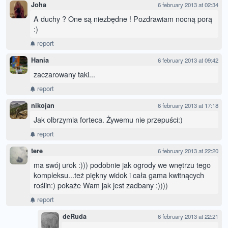
Joha
6 february 2013 at 02:34
A duchy ? One są niezbędne ! Pozdrawiam nocną porą
:)
report
Hania
6 february 2013 at 09:42
zaczarowany taki...
report
nikojan
6 february 2013 at 17:18
Jak olbrzymia forteca. Żywemu nie przepuści:)
report
tere
6 february 2013 at 22:20
ma swój urok :))) podobnie jak ogrody we wnętrzu tego
kompleksu...też piękny widok i cała gama kwitnących
roślin:) pokaże Wam jak jest zadbany :))))
report
deRuda
6 february 2013 at 22:21