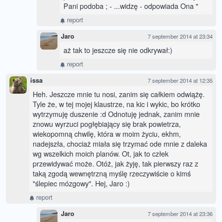
Pani podoba ; - ...widzę - odpowiada Ona "
report
Jaro
7 september 2014 at 23:34
aż tak to jeszcze się nie odkrywał:)
report
issa
7 september 2014 at 12:35
Heh. Jeszcze mnie tu nosi, zanim się całkiem odwiążę.
Tyle że, w tej mojej klaustrze, na kic i wykic, bo krótko
wytrzymuję duszenie :d Odnotuję jednak, zanim mnie
znowu wyrzuci pogłębiający się brak powietrza,
wiekopomną chwilę, która w moim życiu, ekhm,
nadejszła, chociaż miała się trzymać ode mnie z daleka
wg wszelkich moich planów. Ot, jak to człek
przewidywać może. Otóż, jak żyję, tak pierwszy raz z
taką zgodą wewnętrzną myślę rzeczywiście o kimś
"ślepiec mózgowy". Hej, Jaro :)
report
Jaro
7 september 2014 at 23:36