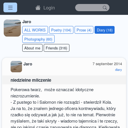
Login
Jaro
ALL WORKS
Poetry (104)
Prose (4)
Diary (18)
Photography (60)
About me
Friends (316)
Jaro
7 september 2014
diary
niedzielne milczenie
Pokerowa twarz, może oznaczać idotyczne
niezrozumienie.
- Z pustego to i Salomon nie rozsądzi - stwierdził Kola.
Ja na to, że znałem jednego oficera kontrwywiadu, który
rzadko się odzywał,a jak już, to nie na temat. Pierwotnie
myślałem, że taki skryty - wiadomo tajemnica i te rzeczy,
ale po jakimś czasie zarysowała się diagnoza. Kiełkowała