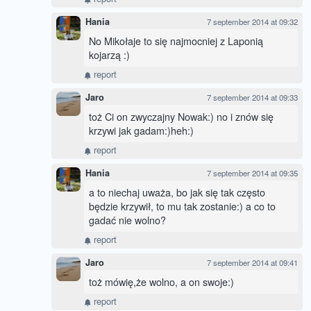
Hania
7 september 2014 at 09:32
No Mikołaje to się najmocniej z Laponią
kojarzą :)
report
Jaro
7 september 2014 at 09:33
toż Ci on zwyczajny Nowak:) no i znów się
krzywi jak gadam:)heh:)
report
Hania
7 september 2014 at 09:35
a to niechaj uważa, bo jak się tak często
będzie krzywił, to mu tak zostanie:) a co to
gadać nie wolno?
report
Jaro
7 september 2014 at 09:41
toż mówię,że wolno, a on swoje:)
report