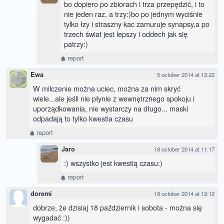
bo dopiero po zbiorach i trza przepędzić, i to
nie jeden raz, a trzy:)bo po jednym wyciśnie
tylko łzy i straszny kac zamuruje synapsy,a po
trzech świat jest lepszy i oddech jak się
patrzy:)
report
Ewa
5 october 2014 at 12:22
W milczenie można uciec, można za nim skryć
wiele...ale jeśli nie płynie z wewnętrznego spokoju i
uporządkowania, nie wystarczy na długo... maski
odpadają to tylko kwestia czasu
report
Jaro
18 october 2014 at 11:17
:) wszystko jest kwestią czasu:)
report
doremi
18 october 2014 at 12:12
dobrze, że dzisiaj 18 październik i sobota - można się
wygadać :))