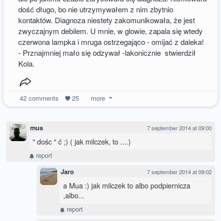
dość długo, bo nie utrzymywałem z nim zbytnio
kontaktów. Diagnoza niestety zakomunikowała, że jest
zwyczajnym debilem. U mnie, w glowie, zapala się wtedy
czerwona lampka i mruga ostrzegająco - omijać z daleka!
- Prznajmniej mało się odzywał -lakonicznie stwierdził
Kola.
42
comments
25
more
mua
7 september 2014 at 09:00
" dośc " ć ;) ( jak milczek, to ....)
report
Jaro
7 september 2014 at 09:02
a Mua :) jak milczek to albo podpiernicza
,albo...
report