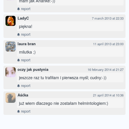
mam jak Ananke:-))
report
LadyC
7 march 2013 at 22:33
piękna!
report
laura bran
11 april 2013 at 23:00
milutka ;)
report
oczy jak pustynia
16 february 2014 at 21:27
jeszcze raz tu trafiłam i pierwsza myśl; cudny:-))
report
Aśćka
21 april 2014 at 10:36
już wiem dlaczego nie zostałam helmintologiem:)
report