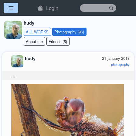
Login
hudy
ALL WORKS
Photography (96)
About me
Friends (5)
hudy
21 january 2013
photography
...