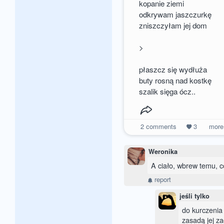
kopanie ziemi
odkrywam jaszczurkę
zniszczyłam jej dom
>
płaszcz się wydłuża
buty rosną nad kostkę
szalik sięga ócz..
2
comments
3
mor
Weronika
A ciało, wbrew temu, co
report
jeśli tylko
do kurczenia 
zasadą jej z