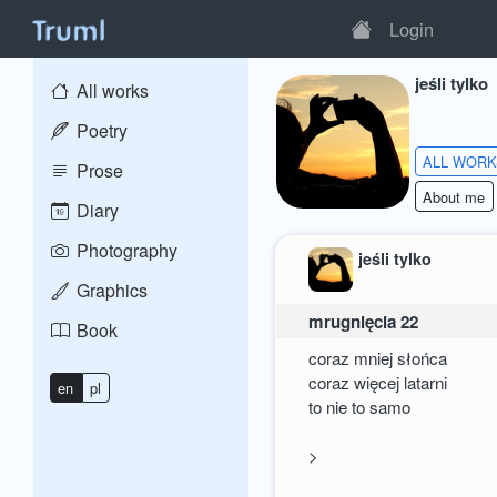
Login
jeśli tylko
All works
Poetry
ALL WOR
Prose
About me
Diary
Photography
jeśli tylko
Graphics
mrugnięcia 22
Book
coraz mniej słońca
coraz więcej latarni
en
pl
to nie to samo
>