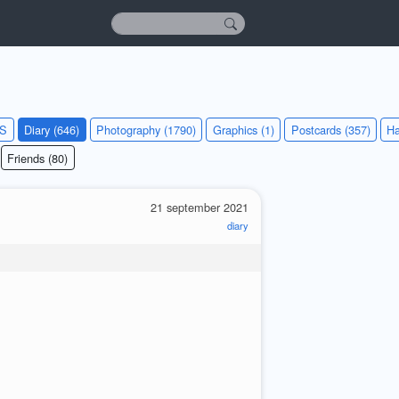
KS
Diary (646)
Photography (1790)
Graphics (1)
Postcards (357)
Ha
Friends (80)
21 september 2021
diary