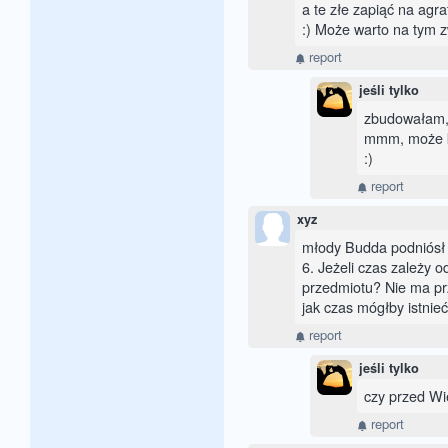
a te złe zapiąć na agraf
:) Może warto na tym z
report
jeśli tylko
zbudowałam, 
mmm, może kt
:)
report
xyz
młody Budda podniósł 
6. Jeżeli czas zależy o
przedmiotu? Nie ma pr
jak czas mógłby istnie
report
jeśli tylko
czy przed W
report