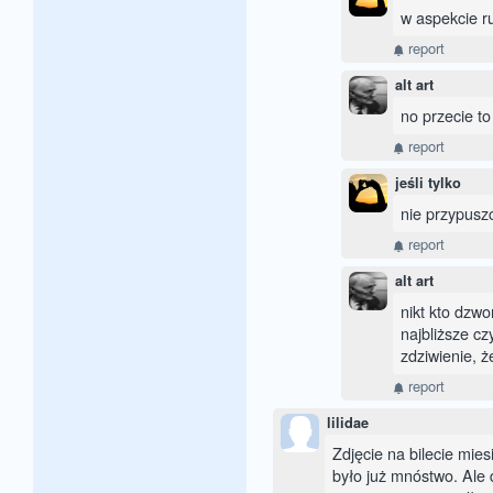
w aspekcie r
report
alt art
no przecie to
report
jeśli tylko
nie przypuszc
report
alt art
nikt kto dzwo
najbliższe cz
zdziwienie, ż
report
lilidae
Zdjęcie na bilecie mie
było już mnóstwo. Ale 