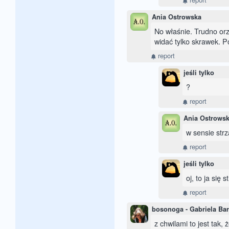
Ania Ostrowska
No właśnie. Trudno orz
widać tylko skrawek. P
report
jeśli tylko
?
report
Ania Ostrows
w sensie strz
report
jeśli tylko
oj, to ja się 
report
bosonoga - Gabriela Bar
z chwilami to jest tak,