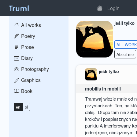
Login
jeśli tylko
All works
Poetry
ALL WOR
Prose
About me
Diary
Photography
jeśli tylko
Graphics
mobilis in mobili
Book
Tramwaj wiezie mnie od n
przystankach. Ten, na któ
en
pl
dalej. Długo tam nie zab
kroków i pospiesznych ru
punktu A interferowany 
jednej ręce, obciążonym k