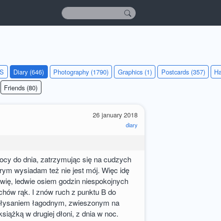
KS
Diary (646)
Photography (1790)
Graphics (1)
Postcards (357)
Ha
Friends (80)
26 january 2018
diary
ocy do dnia, zatrzymując się na cudzych
rym wysiadam też nie jest mój. Więc idę
awię, ledwie osiem godzin niespokojnych
chów rąk. I znów ruch z punktu B do
kołysaniem łagodnym, zwieszonym na
siążką w drugiej dłoni, z dnia w noc.