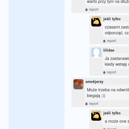
warto przy tym na dłuż
report
jeśli tylko
czasami zast
odpocząć, cz
report
lilidae
Ja zastanawi
kiedy wstaję 
report
smokjerzy
Może trzeba na odwrót?
biegają :))
report
jeśli tylko
a może one s
report