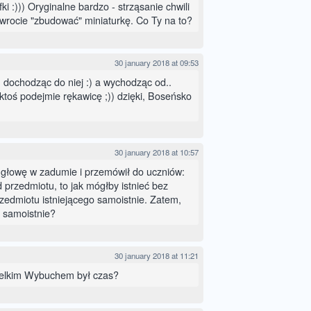
ki :))) Oryginalne bardzo - strząsanie chwili
wrocie "zbudować" miniaturkę. Co Ty na to?
30 january 2018 at 09:53
dochodząc do niej :) a wychodząc od..
oś podejmie rękawicę ;)) dzięki, Boseńsko
30 january 2018 at 10:57
głowę w zadumie i przemówił do uczniów:
d przedmiotu, to jak mógłby istnieć bez
zedmiotu istniejącego samoistnie. Zatem,
ć samoistnie?
30 january 2018 at 11:21
ielkim Wybuchem był czas?