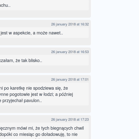
uchu..
26 january 2018 at 16:32
 jest w aspekcie, a może nawet..
26 january 2018 at 16:53
załam, że tak blisko..
26 january 2018 at 17:01
ni po karetkę nie spodziewa się, że
ynne pogotowie jest w łodzi; a później
e przyjechał pavulon..
26 january 2018 at 17:23
sięcznym mówi mi, że tych biegnących chwil
dopóki co miesiąc go doładowuję, to nie