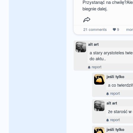
Przystanąć na chwilę?Ale
biegnie dalej.
21
comments
9
mo
alt art
a stary arystoteles twi
do aktu..
report
jeśli tylko
a co twierdzi
report
alt art
że starość w o
report
jeśli tylko