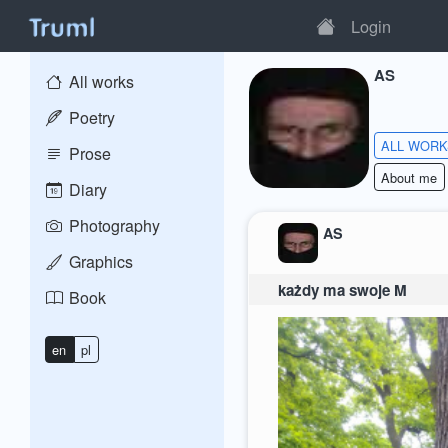
Login
AS
All works
Poetry
ALL WOR
Prose
About me
Diary
Photography
AS
Graphics
każdy ma swoje M
Book
en
pl