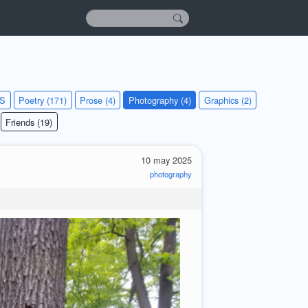
KS
Poetry (171)
Prose (4)
Photography (4)
Graphics (2)
Friends (19)
10 may 2025
photography