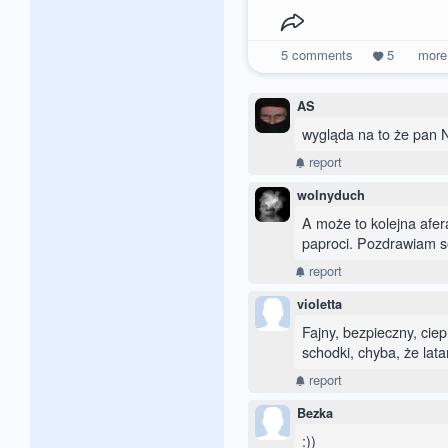
5
comments
5
mor
AS
wygląda na to że pan N
report
wolnyduch
A może to kolejna afer
paproci. Pozdrawiam s
report
violetta
Fajny, bezpieczny, cie
schodki, chyba, że lat
report
Bezka
:))