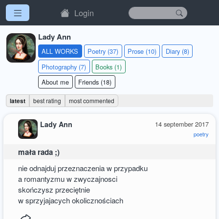
Login
Lady Ann
ALL WORKS
Poetry (37)
Prose (10)
Diary (8)
Photography (7)
Books (1)
About me
Friends (18)
latest
best rating
most commented
Lady Ann
14 september 2017
poetry
mała rada ;)
nie odnajduj przeznaczenia w przypadku
a romantyzmu w zwyczajnosci
skończysz przeciętnie
w sprzyjajacych okolicznościach