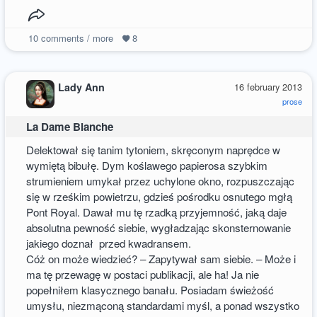
10
comments / more
8
Lady Ann
16 february 2013
prose
La Dame Blanche
Delektował się tanim tytoniem, skręconym naprędce w
wymiętą bibułę. Dym koślawego papierosa szybkim
strumieniem umykał przez uchylone okno, rozpuszczając
się w rześkim powietrzu, gdzieś pośrodku osnutego mgłą
Pont Royal. Dawał mu tę rzadką przyjemność, jaką daje
absolutna pewność siebie, wygładzając skonsternowanie
jakiego doznał przed kwadransem.
Cóż on może wiedzieć? – Zapytywał sam siebie. – Może i
ma tę przewagę w postaci publikacji, ale ha! Ja nie
popełniłem klasycznego banału. Posiadam świeżość
umysłu, niezmąconą standardami myśl, a ponad wszystko