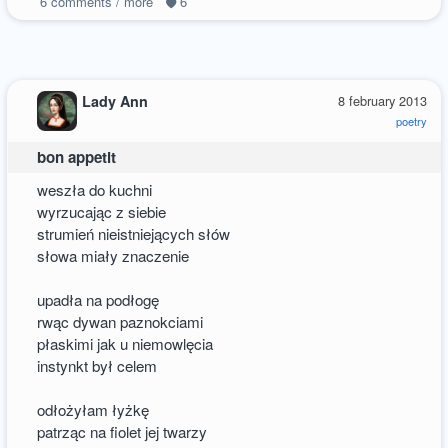
6
comments / more
6
Lady Ann
8 february 2013
poetry
bon appetit
weszła do kuchni
wyrzucając z siebie
strumień nieistniejących słów
słowa miały znaczenie
upadła na podłogę
rwąc dywan paznokciami
płaskimi jak u niemowlęcia
instynkt był celem
odłożyłam łyżkę
patrząc na fiolet jej twarzy