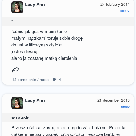
Lady Ann
24 february 2014
poetry
*
rośnie jak guz w moim łonie
małymi rączkami toruje sobie drogę
do ust w liliowym sztyfcie
jesteś dawcą
ale to ja zostanę matką cierpienia
13
comments / more
14
Lady Ann
21 december 2013
prose
w czasie
Przeszłość zatrzasnęła za mną drzwi z hukiem. Pozostał
całkiem niejasny aspekt przyszłości i jeszcze bardziej