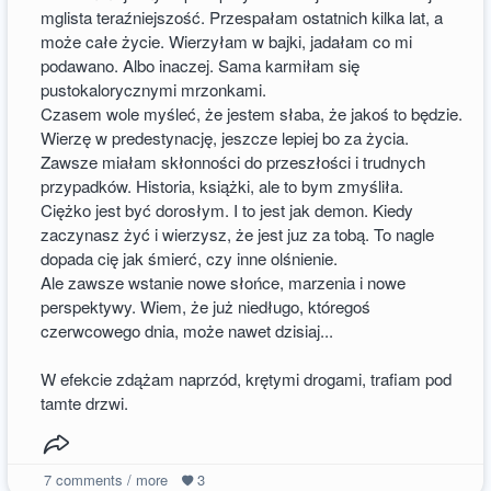
mglista teraźniejszość. Przespałam ostatnich kilka lat, a
może całe życie. Wierzyłam w bajki, jadałam co mi
podawano. Albo inaczej. Sama karmiłam się
pustokalorycznymi mrzonkami.
Czasem wole myśleć, że jestem słaba, że jakoś to będzie.
Wierzę w predestynację, jeszcze lepiej bo za życia.
Zawsze miałam skłonności do przeszłości i trudnych
przypadków. Historia, książki, ale to bym zmyśliła.
Ciężko jest być dorosłym. I to jest jak demon. Kiedy
zaczynasz żyć i wierzysz, że jest juz za tobą. To nagle
dopada cię jak śmierć, czy inne olśnienie.
Ale zawsze wstanie nowe słońce, marzenia i nowe
perspektywy. Wiem, że już niedługo, któregoś
czerwcowego dnia, może nawet dzisiaj...
W efekcie zdążam naprzód, krętymi drogami, trafiam pod
tamte drzwi.
7
comments / more
3