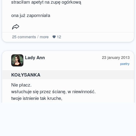
straciłam apetyt na zupę ogórkową
ona już zapomniała
25
comments / more
12
Lady Ann
23 january 2013
poetry
KOŁYSANKA
Nie płacz.
wsłuchuje się przez ścianę, w niewinność.
twoje istnienie tak kruche,
zależne ode mnie, jak życie gąsiennicy.
Śpij.
winien jest ten, kto wynalazł świadomość.
ból, który nadchodzi niespodziewany,