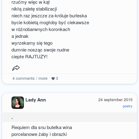
rzućmy więc w kąt
nikłą zaletę stabilizacji
niech raz jeszcze za-króluje burleska
bycie kobietą mogłoby być ciekawsze
w różnobarwnych koronkach
a jednak
wyrzekamy się tego
dumnie nosząc swoje nudne
ciepłe RAJTUZY!
4
comments / more
3
Lady Ann
24 september 2015
poetry
.
Requiem dla snu butelka wina
porcelanowe żaby i obrazki