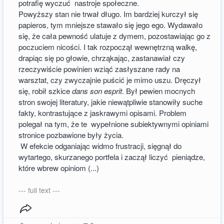
potrafię wyczuć nastroje społeczne.
Powyższy stan nie trwał długo. Im bardziej kurczył się
papieros, tym mniejsze stawało się jego ego. Wydawało
się, że cała pewność ulatuje z dymem, pozostawiając go z
poczuciem nicości. I tak rozpoczął wewnętrzną walkę,
drapiąc się po głowie, chrząkając, zastanawiał czy
rzeczywiście powinien wziąć zasłyszane rady na
warsztat, czy zwyczajnie puścić je mimo uszu. Dręczył
się, robił szkice
dans son esprit
. Był pewien mocnych
stron swojej literatury, jakie niewątpliwie stanowiły suche
fakty, kontrastujące z jaskrawymi opisami. Problem
polegał na tym, że te wypełnione subiektywnymi opiniami
stronice pozbawione były życia.
W efekcie odganiając widmo frustracji, sięgnął do
wytartego, skurzanego portfela i zaczął liczyć pieniądze,
które wbrew opiniom (...)
--- full text ---