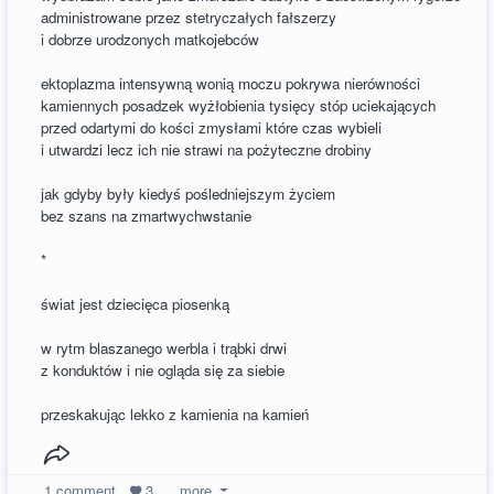
administrowane przez stetryczałych fałszerzy
i dobrze urodzonych matkojebców
ektoplazma intensywną wonią moczu pokrywa nierówności
kamiennych posadzek wyżłobienia tysięcy stóp uciekających
przed odartymi do kości zmysłami które czas wybieli
i utwardzi lecz ich nie strawi na pożyteczne drobiny
jak gdyby były kiedyś pośledniejszym życiem
bez szans na zmartwychwstanie
*
świat jest dziecięca piosenką
w rytm blaszanego werbla i trąbki drwi
z konduktów i nie ogląda się za siebie
przeskakując lekko z kamienia na kamień
1
comment
3
more