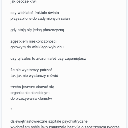
jak osocze krwi
czy widziałeś fraktale świata
przyszpilone do zadymionych ścian
gdy stają się jedną płaszczyzną
zgęstkiem nieskończoności
gotowym do wielkiego wybuchu
czy ujrzałeś to zrozumiałeś czy zapamiętasz
że nie wystarczy patrzeć
tak jak nie wystarczy mówić
trzeba jeszcze okazać się
organicznie niezdolnym
do przeżywania kłamstw
*
dziewiętnastowieczne szpitale psychiatryczne
wyobrażam sobie jako zmurszałe bastylie o zaostrzonym rygorze