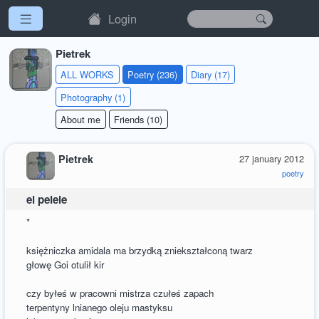
Login
Pietrek
ALL WORKS
Poetry (236)
Diary (17)
Photography (1)
About me
Friends (10)
Pietrek
27 january 2012
poetry
el pelele
*
księżniczka amidala ma brzydką zniekształconą twarz
głowę Goi otulił kir
czy byłeś w pracowni mistrza czułeś zapach
terpentyny lnianego oleju mastyksu