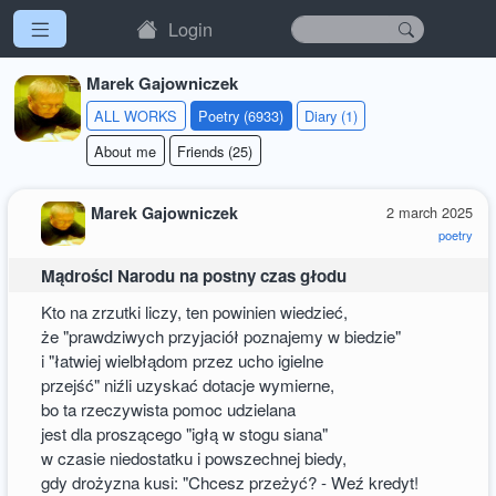
Login
Marek Gajowniczek
ALL WORKS
Poetry (6933)
Diary (1)
About me
Friends (25)
Marek Gajowniczek
2 march 2025
poetry
Mądrości Narodu na postny czas głodu
Kto na zrzutki liczy, ten powinien wiedzieć,
że "prawdziwych przyjaciół poznajemy w biedzie"
i "łatwiej wielbłądom przez ucho igielne
przejść" niźli uzyskać dotacje wymierne,
bo ta rzeczywista pomoc udzielana
jest dla proszącego "igłą w stogu siana"
w czasie niedostatku i powszechnej biedy,
gdy drożyzna kusi: "Chcesz przeżyć? - Weź kredyt!