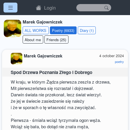
Login
Marek Gajowniczek
ALL WORKS
Poetry (6933)
Diary (1)
About me
Friends (25)
Marek Gajowniczek
4 october 2024
poetry
Spod Drzewa Poznania Złego i Dobrego
W kraju, w którym Żądza pierwsza zeszła z drzewa,
Mit pierwszeństwa się rozrastał i dojrzewał.
Darwin świata nie przekonał, lecz świat wierzył.
że jej w świecie zasiedzenie się należy
i że w sporach o tę własność ma zwyciężać.
.
Pierwsza - śmiała wciąż tyrzymała ogon węża.
Wciąż się bała, bo dotąd nie znała męża,