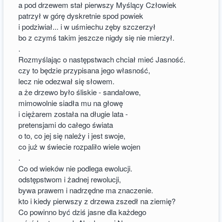
a pod drzewem stał pierwszy Myślący Człowiek
patrzył w górę dyskretnie spod powiek
i podziwiał... i w uśmiechu zęby szczerzył
bo z czymś takim jeszcze nigdy się nie mierzył.
.
Rozmyślając o następstwach chciał mieć Jasność.
czy to będzie przypisana jego własność,
lecz nie odezwał się słowem.
a że drzewo było śliskie - sandałowe,
mimowolnie siadła mu na głowę
i ciężarem została na długie lata -
pretensjami do całego świata
o to, co jej się należy i jest swoje,
co już w świecie rozpaliło wiele wojen
.
Co od wieków nie podlega ewolucji.
odstępstwom i żadnej rewolucji,
bywa prawem i nadrzędne ma znaczenie.
kto i kiedy pierwszy z drzewa zszedł na ziemię?
Co powinno być dziś jasne dla każdego