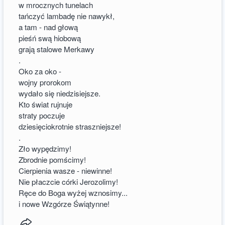
w mrocznych tunelach
tańczyć lambadę nie nawykł,
a tam - nad głową
pieśń swą hiobową
grają stalowe Merkawy
.
Oko za oko -
wojny prorokom
wydało się niedzisiejsze.
Kto świat rujnuje
straty poczuje
dziesięciokrotnie straszniejsze!
.
Zło wypędzimy!
Zbrodnie pomścimy!
Cierpienia wasze - niewinne!
Nie płaczcie córki Jerozolimy!
Ręce do Boga wyżej wznosimy...
i nowe Wzgórze Świątynne!