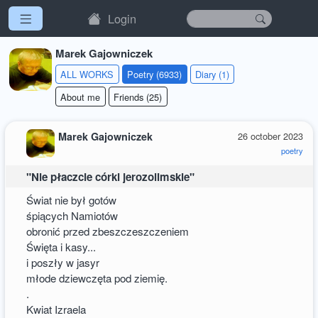
Login
Marek Gajowniczek
ALL WORKS
Poetry (6933)
Diary (1)
About me
Friends (25)
Marek Gajowniczek
26 october 2023
poetry
"Nie płaczcie córki jerozolimskie"
Świat nie był gotów
śpiących Namiotów
obronić przed zbeszczeszczeniem
Święta i kasy...
i poszły w jasyr
młode dziewczęta pod ziemię.
.
Kwiat Izraela