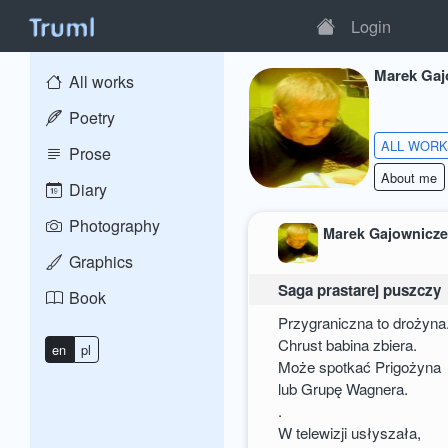
Login
Marek Gaj
All works
Poetry
ALL WOR
Prose
About me
Diary
Photography
Marek Gajownicz
Graphics
Saga prastarej puszczy
Book
Przygraniczna to drożyna
Chrust babina zbiera.
en
pl
Może spotkać Prigożyna
lub Grupę Wagnera.
.
W telewizji usłyszała,