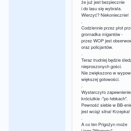
że już jest bezpiecznie
i do lasu się wybrała.
Wierzyć? Niekoniecznie!
.
Codziennie przez płot pr
gromadka migantów -
przez WOP jest obserwo
oraz policjantów.
.
Teraz trudniej będzie śled
nieproszonych gości.
Nie zwiększono w wypowi
większej gotowości.
.
Wystarczyło zapewnienie
króciutkie -"po łebkach".
Pewność siebie w BB-eni
jest wciąż silna! Krzepka!
.
A co ten Prigożyn może
i jego "Wagnery"