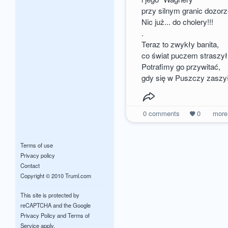
przy silnym granic dozor
Nic już... do cholery!!!
.
Teraz to zwykły banita,
co świat puczem straszył
Potrafimy go przywitać,
gdy się w Puszczy zaszy
0
comments
0
mor
Terms of use
Privacy policy
Contact
Copyright © 2010 Truml.com
This site is protected by
reCAPTCHA and the Google
Privacy Policy
and
Terms of
Service
apply.