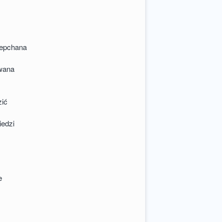
zepchana
wana
zić
edzi
e