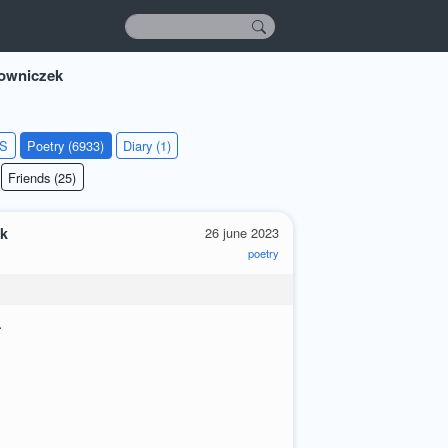
owniczek
KS
Poetry (6933)
Diary (1)
Friends (25)
ek
26 june 2023
poetry
.