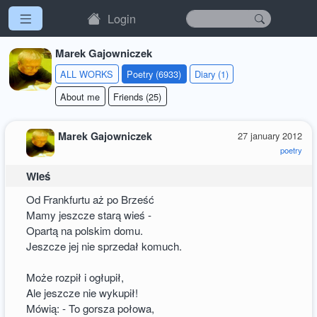
Login
Marek Gajowniczek
ALL WORKS
Poetry (6933)
Diary (1)
About me
Friends (25)
Marek Gajowniczek
27 january 2012
poetry
Wieś
Od Frankfurtu aż po Brześć
Mamy jeszcze starą wieś -
Opartą na polskim domu.
Jeszcze jej nie sprzedał komuch.
Może rozpił i ogłupił,
Ale jeszcze nie wykupił!
Mówią: - To gorsza połowa,