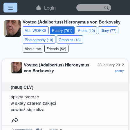
Login
Voyteq (Adalbertus) Hieronymus von Borkovsky
ALL WORKS
Poetry (761)
Prose (10)
Diary (77)
Photography (10)
Graphics (18)
About me
Friends (52)
Voyteq (Adalbertus) Hieronymus
28 january 2012
von Borkovsky
poetry
(hauq CLV)
śpiący rycerze
w skały czarem zaklęci
powódź się zbliża
0
comments
6
more