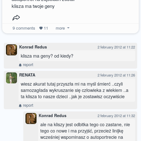
klisza ma twoje geny
9
comments
11
more
Konrad Redus
2 february 2012 at 11:22
klisza ma geny? od kiedy?
report
RENATA
2 february 2012 at 11:26
wiesz akurat tutaj przyszła mi na myśl śmierć ..czyli
samozagłada wykruszanie się człowieka z wiekiem ..a
ta klisza to nasze dzieci ..jak je zostawisz oczywiście
report
Konrad Redus
2 february 2012 at 11:32
ale na kliszy jest odbitka tego co zastane, nie
tego co nowe i ma przyjść, przecież linijkę
wcześniej wspominasz o autoportrecie na