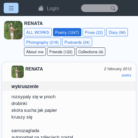
Login
RENATA
ALL WORKS
Poetry (1247)
Prose (22)
Diary (96)
Photography (218)
Postcards (34)
About me
Friends (122)
Collections (4)
RENATA
2 february 2012
poetry
wykruszenie
rozsypaly się w proch
drobinki
skóra sucha jak papier
kruszy się
samozagłada
autoportret na zdjeciach został