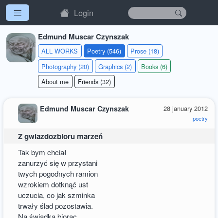
Login
Edmund Muscar Czynszak
ALL WORKS
Poetry (546)
Prose (18)
Photography (20)
Graphics (2)
Books (6)
About me
Friends (32)
Edmund Muscar Czynszak
28 january 2012
poetry
Z gwiazdozbioru marzeń
Tak bym chciał
zanurzyć się w przystani
twych pogodnych ramion
wzrokiem dotknąć ust
uczucia, co jak szminka
trwały ślad pozostawia.
Na świadka biorąc