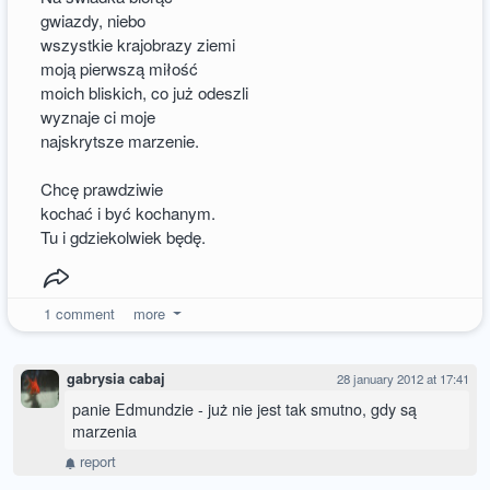
gwiazdy, niebo
wszystkie krajobrazy ziemi
moją pierwszą miłość
moich bliskich, co już odeszli
wyznaje ci moje
najskrytsze marzenie.
Chcę prawdziwie
kochać i być kochanym.
Tu i gdziekolwiek będę.
1
comment
more
gabrysia cabaj
28 january 2012 at 17:41
panie Edmundzie - już nie jest tak smutno, gdy są
marzenia
report