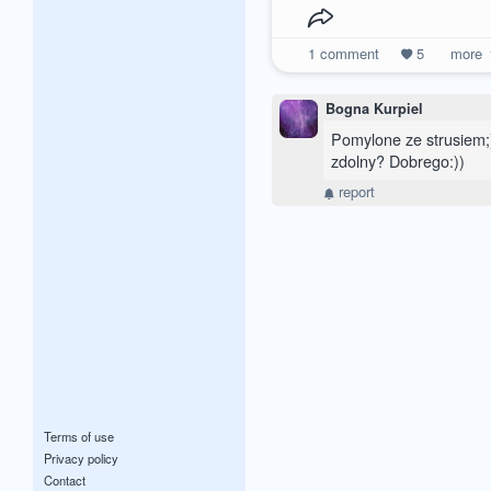
1
comment
5
more
Bogna Kurpiel
Pomylone ze strusiem;)
zdolny? Dobrego:))
report
Terms of use
Privacy policy
Contact