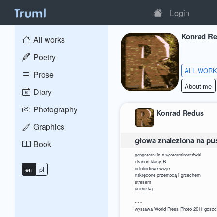
Login
Konrad R
All works
Poetry
ALL WOR
Prose
About me
Diary
Photography
Konrad Redus
Graphics
głowa znaleziona na pu
Book
gangsterskie długoterminarzówki
i kanon klasy B
celuloidowe wizje
en
pl
nakręcone przemocą i grzechem
stresem
ucieczką
- - -
wystawa World Press Photo 2011 goszczę