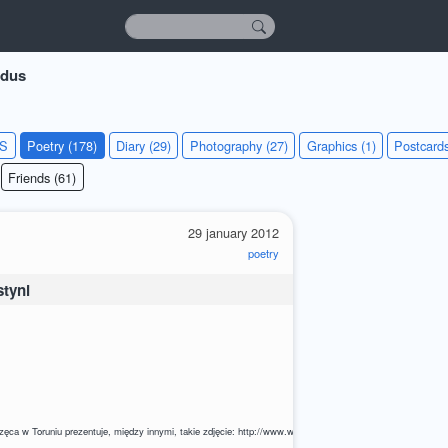
edus
KS
Poetry (178)
Diary (29)
Photography (27)
Graphics (1)
Postcards
Friends (61)
29 january 2012
poetry
styni
ca w Toruniu prezentuje, między innymi, takie zdjęcie: http://www.worldpressphoto.org/photo/2011javie