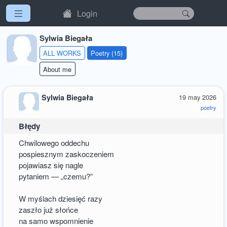
Login
Sylwia Biegała
ALL WORKS
Poetry (15)
About me
Sylwia Biegała
19 may 2026
poetry
Błędy
Chwilowego oddechu
pospiesznym zaskoczeniem
pojawiasz się nagle
pytaniem — „czemu?”
W myślach dziesięć razy
zaszło już słońce
na samo wspomnienie