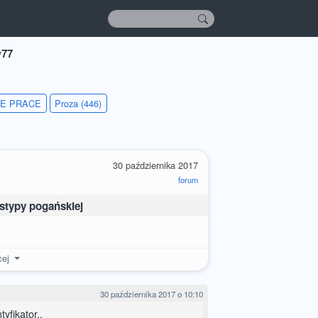
w77
IE PRACE
Proza (446)
30 października 2017
forum
i stypy pogańskiej
cej
30 października 2017 o 10:10
yfikator..