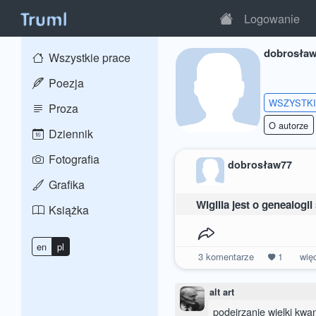
Logowanie
dobrosła
Wszystkie prace
Poezja
WSZYSTK
Proza
O autorze
Dziennik
Fotografia
dobrosław77
Grafika
Wigilia jest o genealogi
Książka
en
pl
3
komentarze
1
wię
alt art
podejrzanie wielki kwant