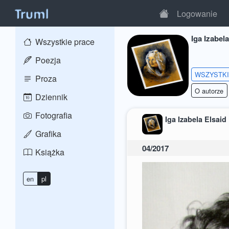
Logowanie
Iga Izabela
Wszystkie prace
Poezja
WSZYSTK
Proza
O autorze
Dziennik
Fotografia
Iga Izabela Elsaid
Grafika
04/2017
Książka
en
pl