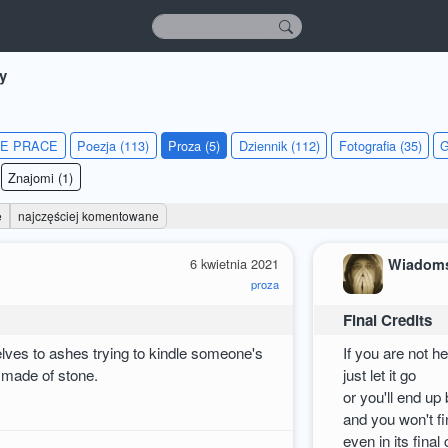
y
IE PRACE
Poezja (113)
Proza (5)
Dziennik (112)
Fotografia (35)
G
Znajomi (1)
e
najczęściej komentowane
6 kwietnia 2021
Wiadom
proza
Final Credits
ves to ashes trying to kindle someone's
If you are not he
s made of stone.
just let it go
or you'll end u
and you won't f
even in its final 