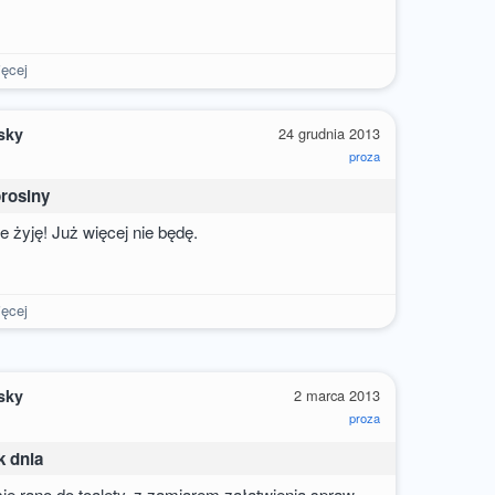
ęcej
sky
24 grudnia 2013
proza
prosiny
 żyję! Już więcej nie będę.
ęcej
sky
2 marca 2013
proza
k dnia
sie rano do toalety, z zamiarem załatwienia spraw