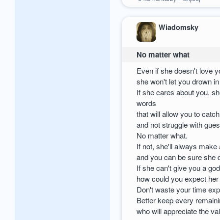
Wiadomsky
No matter what
Even if she doesn't love y
she won't let you drown in
If she cares about you, s
words
that will allow you to catc
and not struggle with gues
No matter what.
If not, she'll always mak
and you can be sure she d
If she can't give you a g
how could you expect her 
Don't waste your time exp
Better keep every remain
who will appreciate the va