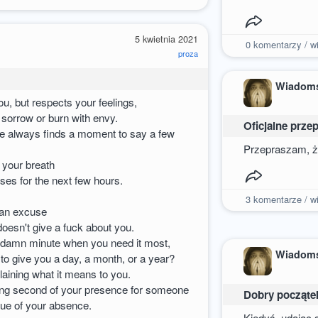
5 kwietnia 2021
0
komentarzy / wi
proza
Wiadom
ou, but respects your feelings,
 sorrow or burn with envy.
Oficjalne prze
he always finds a moment to say a few
Przepraszam, że
h your breath
ses for the next few hours.
3
komentarze / wi
e an excuse
oesn't give a fuck about you.
oddamn minute when you need it most,
Wiadom
to give you a day, a month, or a year?
laining what it means to you.
ing second of your presence for someone
Dobry począte
lue of your absence.
Kiedyś, udając 