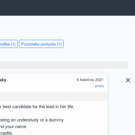
rafika (1)
Pocztówka poetycka (1)
sky
5 kwietnia 2021
proza
r best candidate for the lead in her life,
p being an understudy or a dummy
ind your name
credits.