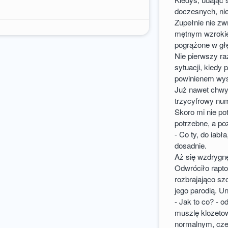
doczesnych, nie
Zupełnie nie zw
mętnym wzrokie
pogrążone w gł
Nie pierwszy ra
sytuacji, kiedy
powinienem wys
Już nawet chwy
trzycyfrowy num
Skoro mi nie pot
potrzebne, a po
- Co ty, do iab
dosadnie.
Aż się wzdrygn
Odwróciło rapto
rozbrajająco sz
jego parodią. U
- Jak to co? - 
muszlę klozetow
normalnym, cze