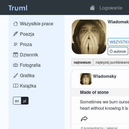
Logowanie
Wiadomsk
Wszystkie prace
Poezja
WSZYSTK
Proza
O autorze
Dziennik
najnowsze
najwyżej punktowan
Fotografia
Grafika
Wiadomsky
Książka
Made of stone
en
pl
Sometimes we burn oursel
heart without knowing it i
0
komentarzy / więcej