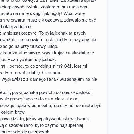
 cierpiących zwłoki, zastałem tam moje ego.
racało na mnie uwagi, jak nigdy! Wpatrzone
m w otwartą muszlę klozetową, zdawało się być
ębokiej zadumie.
z mnie zaskoczyło. To była jednak ta z tych
 poważnie zastanawiałem się nad tym, czy aby nie
łać go na przymusowy urlop.
ciłem za słuchawkę, wystukując na klawiaturze
er. Rozmyśliłem się jednak.
rafili pomóc, to co zrobią z nim? Cóż, jest mi
za tym nawet je lubię. Czasami.
ła, wyprawiasz z samego rana - wrzasnąłem na nie
ęło. Typowa oznaka powrotu do rzeczywistości.
wnie głowę i spojrzało na mnie z ukosa,
czerząc ząbki w uśmiechu, lub czymś, co miało być
niosłem brew.
odpowiedziało, jakby wpatrywanie się w otwartą
ą o szóstej rano, było czymś najzupełniej
mu dziwić się nie sposób.