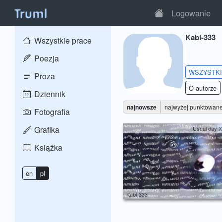
Logowanie
Kabi-333
Wszystkie prace
Poezja
WSZYSTK
Proza
O autorze
Dziennik
najnowsze
najwyżej punktowan
Fotografia
Grafika
Usual day X
Książka
en
pl
Kabi-333