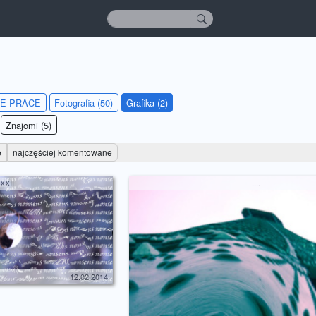
IE PRACE
Fotografia (50)
Grafika (2)
Znajomi (5)
e
najczęściej komentowane
XXII
....
12.02.2014