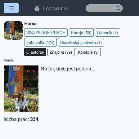
Logowanie
Hania
WSZYSTKIE PRACE
Poezja (58)
Dziennik (1)
Fotografia (274)
Pocztówka poetycka (1)
O autorze
Znajomi (89)
Kolekcje (3)
Hania
Na błękicie jest polana...
liczba prac:
334