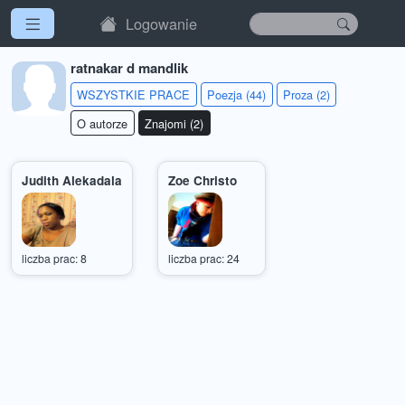
Logowanie
ratnakar d mandlik
WSZYSTKIE PRACE
Poezja (44)
Proza (2)
O autorze
Znajomi (2)
Judith Alekadala
Zoe Christo
liczba prac: 8
liczba prac: 24