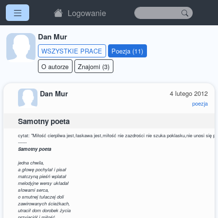
Logowanie
Dan Mur
WSZYSTKIE PRACE
Poezja (11)
O autorze
Znajomi (3)
Dan Mur
4 lutego 2012
poezja
Samotny poeta
cytat: "Miłość cierpliwa jest,łaskawa jest,miłość nie zazdrości nie szuka poklasku,nie unosi się
------
Samotny poeta
jedna chwila,
a głowę pochylał i pisał
matczyną pieśń wplatał
melodyjne wersy układał
słowami serca,
o smutnej tułaczej doli
zawirowanych ścieżkach,
utracił dom dorobek życia
przyjaciół i miłość