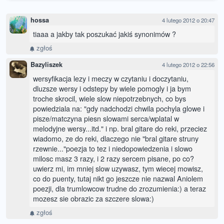
hossa
4 lutego 2012 o 20:47
tiaaa a jakby tak poszukać jakiś synonimów ?
zgłoś
Bazyliszek
4 lutego 2012 o 22:56
wersyfikacja lezy i meczy w czytaniu i doczytaniu,
dluzsze wersy i odstepy by wiele pomogly i ja bym
troche skrocil, wiele slow niepotrzebnych, co bys
powiedziala na: "gdy nadchodzi chwila pochyla glowe i
pisze/matczyna piesn slowami serca/wplatal w
melodyjne wersy...itd." i np. bral gitare do reki, przeciez
wiadomo, ze do reki, dlaczego nie "bral gitare struny
rzewnie..."poezja to tez i niedopowiedzenia i slowo
milosc masz 3 razy, i 2 razy sercem pisane, po co?
uwierz mi, im mniej slow uzywasz, tym wiecej mowisz,
co do puenty, tutaj nikt go jeszcze nie nazwal Aniolem
poezji, dla trumlowcow trudne do zrozumienia:) a teraz
mozesz sie obrazic za szczere slowa:)
zgłoś