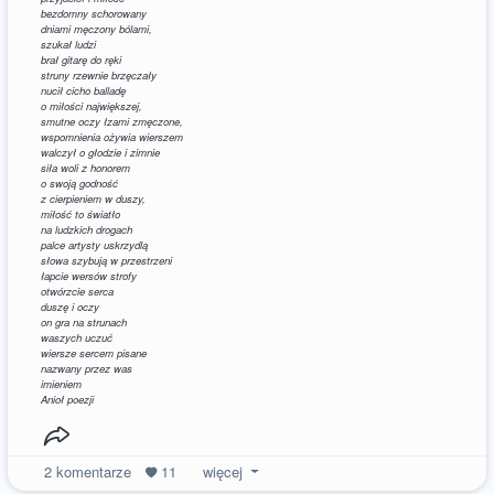
bezdomny schorowany
dniami męczony bólami,
szukał ludzi
brał gitarę do ręki
struny rzewnie brzęczały
nucił cicho balladę
o miłości największej,
smutne oczy łzami zmęczone,
wspomnienia ożywia wierszem
walczył o głodzie i zimnie
siła woli z honorem
o swoją godność
z cierpieniem w duszy,
miłość to światło
na ludzkich drogach
palce artysty uskrzydlą
słowa szybują w przestrzeni
łapcie wersów strofy
otwórzcie serca
duszę i oczy
on gra na strunach
waszych uczuć
wiersze sercem pisane
nazwany przez was
imieniem
Anioł poezji
2
komentarze
11
więcej