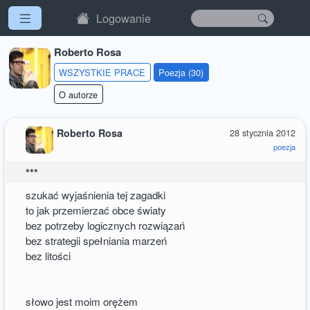
Logowanie
Roberto Rosa
WSZYSTKIE PRACE
Poezja (30)
O autorze
Roberto Rosa
28 stycznia 2012
poezja
***
szukać wyjaśnienia tej zagadki
to jak przemierzać obce światy
bez potrzeby logicznych rozwiązań
bez strategii spełniania marzeń
bez litości
słowo jest moim orężem