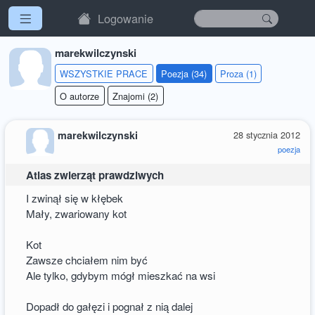
Logowanie
marekwilczynski
WSZYSTKIE PRACE
Poezja (34)
Proza (1)
O autorze
Znajomi (2)
marekwilczynski
28 stycznia 2012
poezja
Atlas zwierząt prawdziwych
I zwinął się w kłębek
Mały, zwariowany kot
Kot
Zawsze chciałem nim być
Ale tylko, gdybym mógł mieszkać na wsi
Dopadł do gałęzi i pognał z nią dalej