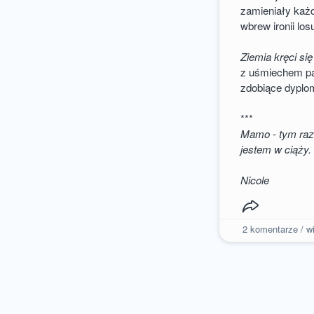
zamieniały każ
wbrew ironii lo
Ziemia kręci si
z uśmiechem pat
zdobiące dyplom
***
Mamo - tym raz
jestem w ciąży.
Nicole
2
komentarze / wi