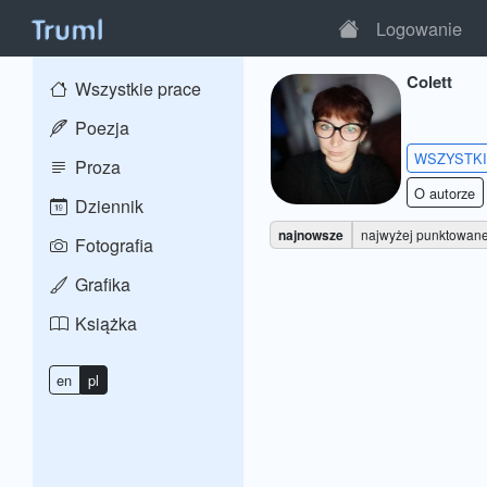
Logowanie
Colett
Wszystkie prace
Poezja
WSZYSTK
Proza
O autorze
Dziennik
najnowsze
najwyżej punktowan
Fotografia
Grafika
Książka
en
pl