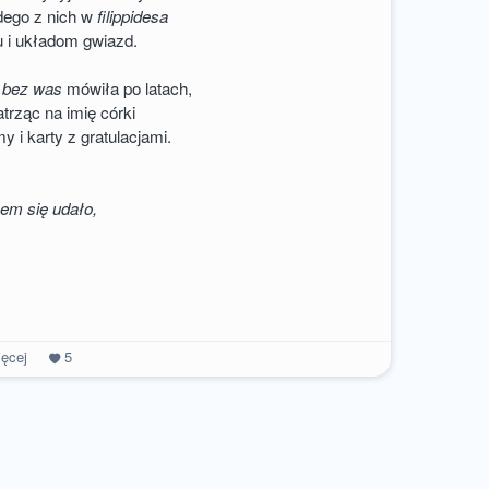
dego z nich w
filippidesa
su i układom gwiazd.
ę bez was
mówiła po latach,
rząc na imię córki
y i karty z gratulacjami.
em się udało,
ęcej
5