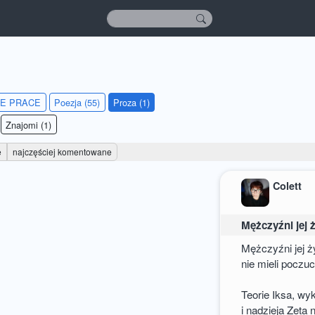
IE PRACE
Poezja (55)
Proza (1)
Znajomi (1)
e
najczęściej komentowane
Colett
Mężczyźni jej 
Mężczyźni jej ż
nie mieli poczu
Teorie Iksa, wy
i nadzieja Zeta