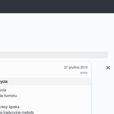
27 grudnia 2010
proza
życia
ycia
cia humoru.
kresy Igreka
 na tradycyjne metody