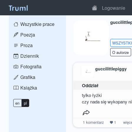
Logowanie
guccilittle
Wszystkie prace
Poezja
WSZYSTK
Proza
O autorze
Dziennik
Fotografia
guccilittlepiggy
Grafika
Oddział
Książka
tylko łyżki
czy nada się wykopany ni
en
pl
1
komentarz
1
więc