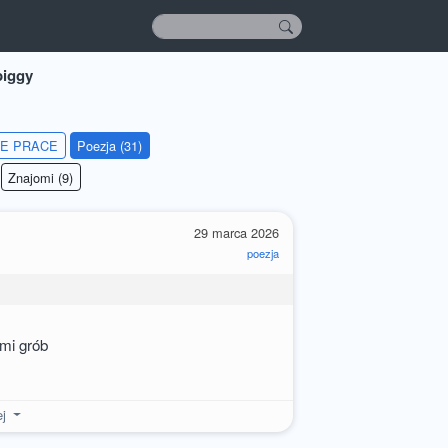
piggy
IE PRACE
Poezja (31)
Znajomi (9)
29 marca 2026
poezja
mi grób
ej