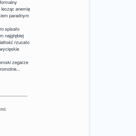
formalny
 lecząc anemię
okiem paradnym
ro spisało
m najgłębiej
atłość rzucało
wycięskie
emski zegarze
sromotne...
-------------------
ymi: