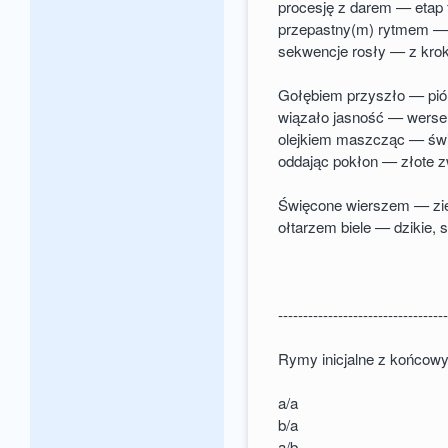
procesję z darem — etap 
przepastny(m) rytmem —
sekwencje rosły — z kr
Gołębiem przyszło — pió
wiązało jasność — werse
olejkiem maszcząc — świ
oddając pokłon — złote z
Święcone wierszem — zi
ołtarzem biele — dzikie, 
---------------------------------
Rymy inicjalne z końcow
a/a
b/a
a/b