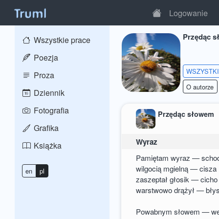
Logowanie
Przędąc 
Wszystkie prace
Poezja
WSZYSTK
Proza
O autorze
Dziennik
Fotografia
Przędąc słowem
Grafika
Wyraz
Książka
Pamiętam wyraz — schod
wilgocią mgielną — cisza 
en
pl
zaszeptał głosik — cich
warstwowo drążył — błys
Powabnym słowem — wet