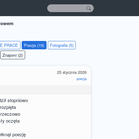
słowem
IE PRACE
Poezja (19)
Fotografia (5)
Znajomi (2)
25 stycznia 2026
poezja
ził stopniowo
rozpięta
o rzeczowo
ły oczęta
knął poezję