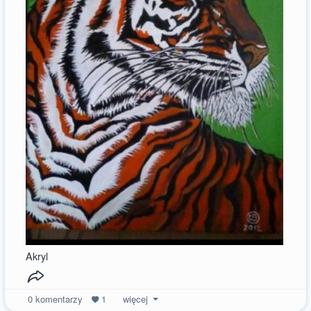
Akryl
0
komentarzy
1
więcej