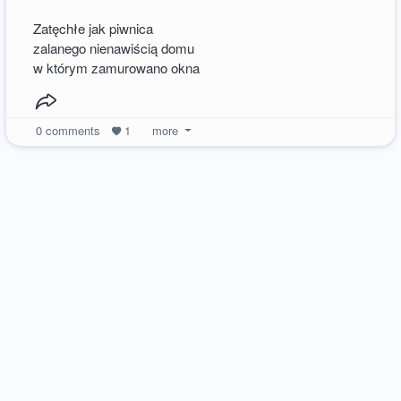
Zatęchłe jak piwnica
zalanego nienawiścią domu
w którym zamurowano okna
0
comments
1
more