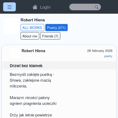
Login
Robert Hiena
ALL WORKS
Poetry (271)
About me
Friends (7)
Robert Hiena
28 february 2026
poetry
Drzwi bez klamek
Bezmyśli zaklęte pustką -
Słowa, zaklejone mazią
milczenia.
Marazm nicości palony
ogniem pragnienia ucieczki
Drży jak letnie powietrze