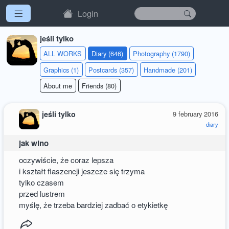
Login
jeśli tylko
ALL WORKS
Diary (646)
Photography (1790)
Graphics (1)
Postcards (357)
Handmade (201)
About me
Friends (80)
jeśli tylko
9 february 2016
diary
jak wino
oczywiście, że coraz lepsza
i kształt flaszencji jeszcze się trzyma
tylko czasem
przed lustrem
myślę, że trzeba bardziej zadbać o etykietkę