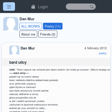
Login
Dan Mur
ALL WORKS
Poetry (11)
About me
Friends (3)
Dan Mur
4 february 2012
poetry
bard ulicy
cytat: "
Anioł zawsze nas ochrania jest darem boskim nie trzeba go wzywać. Oblicze twojego anio
------bard ulicy-----
pojawił się na czarno ubrany
twarz niebiesko-błękitna alabastrowej poświaty
oczy pełne bólu rozpaczy
ogień błyska w źrenicach
ręce białe artystyczny kształt palców
uderzały delikatnie w struny
gitara przyjaciółka tyle lat
w doli i niedoli samotność umilała
zasłuchani w barytonie srebrzystym brzmieniu
widzieli jak oczy wzniósł ku niebu...
od wieków ludzie szli przez świat