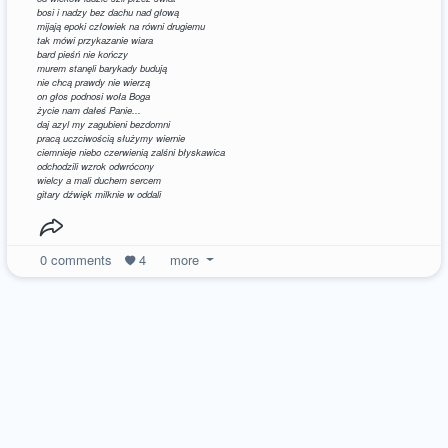
bosi i nadzy bez dachu nad głową
mijają epoki człowiek na równi drugiemu
tak mówi przykazanie wiara
bard pieśń nie kończy
murem stanęli barykady budują
nie chcą prawdy nie wierzą
on głos podnosi woła Boga
życie nam dałeś Panie...
daj azyl my zagubieni bezdomni
pracą uczciwością służymy wiernie
ciemnieje niebo czerwienią zalśni błyskawica
odchodzili wzrok odwrócony
wielcy a mali duchem sercem
gitary dźwięk milknie w oddali
0
comments
4
more