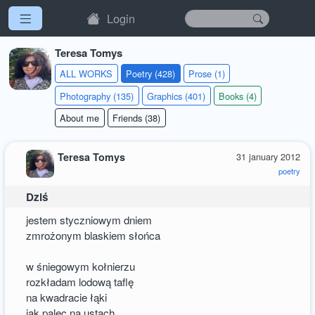
Login
Teresa Tomys
ALL WORKS
Poetry (428)
Prose (1)
Photography (135)
Graphics (401)
Books (4)
About me
Friends (38)
Teresa Tomys
31 january 2012
poetry
Dziś
jestem styczniowym dniem
zmrożonym blaskiem słońca
w śniegowym kołnierzu
rozkładam lodową taflę
na kwadracie łąki
jak palec na ustach