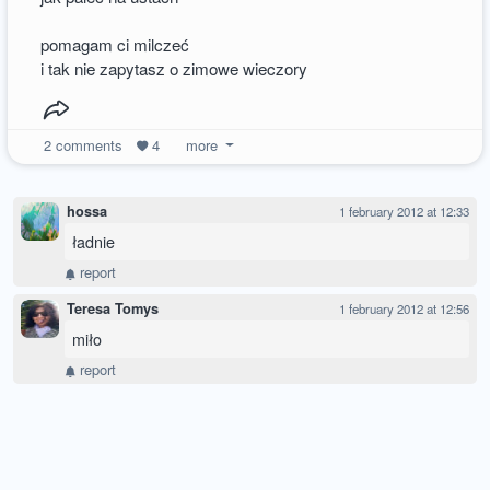
pomagam ci milczeć
i tak nie zapytasz o zimowe wieczory
2
comments
4
more
hossa
1 february 2012 at 12:33
ładnie
report
Teresa Tomys
1 february 2012 at 12:56
miło
report