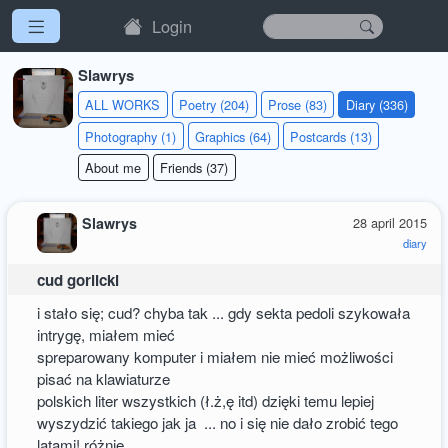
Login
Slawrys
ALL WORKS
Poetry (204)
Prose (83)
Diary (336)
Photography (1)
Graphics (64)
Postcards (13)
About me
Friends (37)
Slawrys
28 april 2015
diary
cud gorlicki
i stało się; cud? chyba tak ... gdy sekta pedoli szykowała
intrygę, miałem mieć
spreparowany komputer i miałem nie mieć możliwości
pisać na klawiaturze
polskich liter wszystkich (ł.ż,ę itd) dzięki temu lepiej
wyszydzić takiego jak ja ... no i się nie dało zrobić tego
latami! różnie,