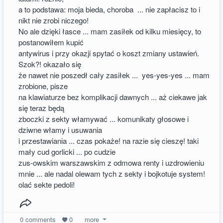
a to podstawa: moja bieda, choroba ... nie zapłacisz to i
nikt nie zrobi niczego!
No ale dzięki łasce ... mam zasiłek od kilku miesięcy, to
postanowiłem kupić
antywirus i przy okazji spytać o koszt zmiany ustawień.
Szok?! okazało się
że nawet nie poszedł cały zasiłek ... yes-yes-yes ... mam
zrobione, pisze
na klawiaturze bez komplikacji dawnych ... aż ciekawe jak
się teraz będą
zboczki z sekty włamywać ... komunikaty głosowe i
dziwne włamy i usuwania
i przestawiania ... czas pokaże! na razie się cieszę! taki
mały cud gorlicki ... po cudzie
zus-owskim warszawskim z odmowa renty i uzdrowieniu
mnie ... ale nadal olewam tych z sekty i bojkotuje system!
olać sekte pedoli!
0
comments
0
more