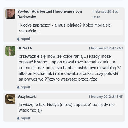
Voyteq (Adalbertus) Hieronymus von
1 february 2012 at
Borkovsky
12:43
"kiedyś zapłacze" - a musi płakać? Kolce moga się
rozpuścić...
report
RENATA
1 february 2012 at 12:53
przeważnie się mówi że kolce ranią... i każdy może
dopisać historię ...np on dawał róże kochał aż tak ...a
potem sił brak bo za kochanie musiała być niewolnicą ?/
albo on kochał tak i róże dawal..na pokaz ..czy połówki
sa prawdziwe ??czy to wszystko przez róże
report
Bazyliszek
1 february 2012 at 16:45
ja widzę to tak "kiedyś (może) zapłacze" bo nigdy nie
wiadomo:))))
report