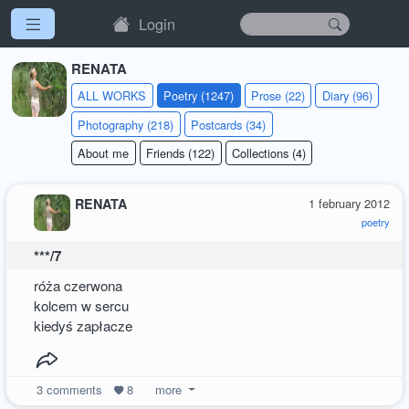
Login
RENATA
ALL WORKS
Poetry (1247)
Prose (22)
Diary (96)
Photography (218)
Postcards (34)
About me
Friends (122)
Collections (4)
RENATA
1 february 2012
poetry
***/7
róża czerwona
kolcem w sercu
kiedyś zapłacze
3
comments
8
more