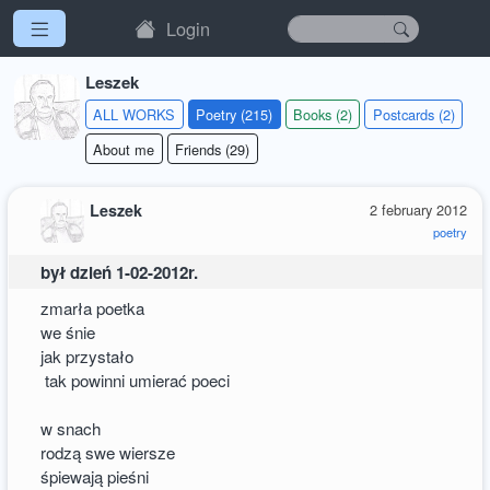
Login
Leszek
ALL WORKS
Poetry (215)
Books (2)
Postcards (2)
About me
Friends (29)
Leszek
2 february 2012
poetry
był dzień 1-02-2012r.
zmarła poetka
we śnie
jak przystało
tak powinni umierać poeci
w snach
rodzą swe wiersze
śpiewają pieśni