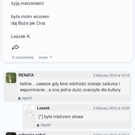
żyją marzeniami
była moim wzorem
daj Boże jak Ona
Leszek K.
3
comments
more
RENATA
2 february 2012 at 12:18
ładnie ...zawsze gdy ktoś odchodzi zostaje zaduma i
wspominanie ..a ona jedna dużo znaczyła dla kultury
report
Leszek
2 february 2012 at 12:23
[*] była mistrzem słowa
report
gabrysia cabaj
2 february 2012 at 13:11