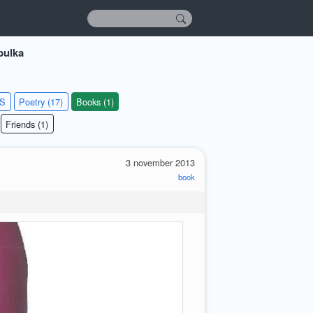
bulka
KS
Poetry (17)
Books (1)
Friends (1)
3 november 2013
book