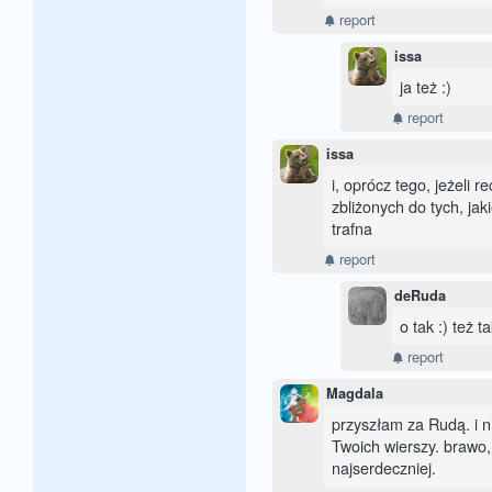
report
issa
ja też :)
report
issa
i, oprócz tego, jeżeli 
zbliżonych do tych, jak
trafna
report
deRuda
o tak :) też t
report
Magdala
przyszłam za Rudą. i 
Twoich wierszy. brawo, 
najserdeczniej.