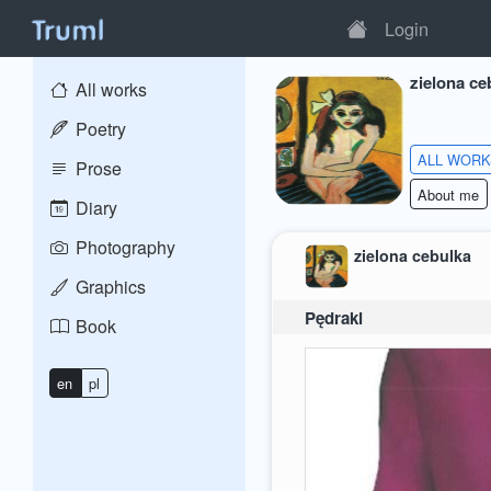
Login
zielona ce
All works
Poetry
ALL WOR
Prose
About me
Diary
Photography
zielona cebulka
Graphics
Pędraki
Book
en
pl