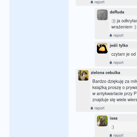
report
deRuda
:)) ja odkrył
wrażeniem :)
report
jeśli tylko
czytam je od k
report
zielona cebulka
Bardzo dziękuję za mił
książką proszę o pryw
w antykwariacie przy P
znajduje się wiele wiers
report
issa
:)
report