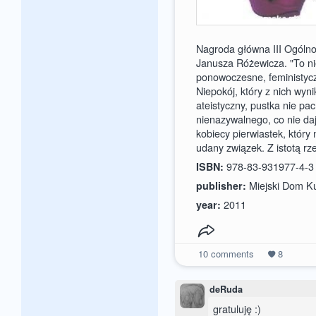
Nagroda główna III Ogóln
Janusza Różewicza. "To ni
ponowoczesne, feministycz
Niepokój, który z nich wyni
ateistyczny, pustka nie pa
nienazywalnego, co nie daj
kobiecy pierwiastek, który 
udany związek. Z istotą r
978-83-931977-4-3
ISBN:
Miejski Dom K
publisher:
2011
year:
10
comments
8
deRuda
gratuluję :)