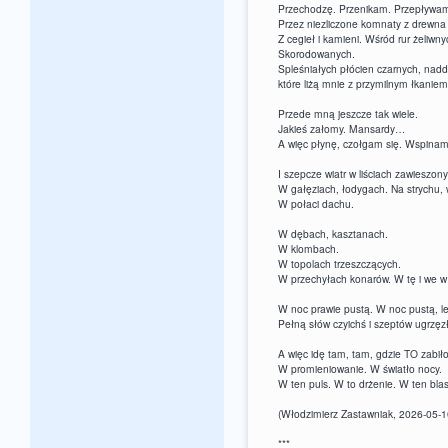
Przechodzę. Przenikam. Przepływam
Przez niezliczone komnaty z drewna 
Z cegieł i kamieni. Wśród rur żeliwn
Skorodowanych.
Spleśniałych płócien czarnych, nadd
które liżą mnie z przymilnym łkaniem
Przede mną jeszcze tak wiele.
Jakieś załomy. Mansardy…
A więc płynę, czołgam się. Wspinam
I szepcze wiatr w liściach zawieszon
W gałęziach, łodygach. Na strychu,
W połaci dachu.
W dębach, kasztanach.
W klombach.
W topolach trzeszczących.
W przechyłach konarów. W tę i we w 
W noc prawie pustą. W noc pustą, l
Pełną słów czyichś i szeptów ugrzę
A więc idę tam, tam, gdzie TO zabił
W promieniowanie. W światło nocy.
W ten puls. W to drżenie. W ten bl
(Włodzimierz Zastawniak, 2026-05-1
***