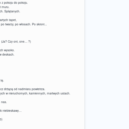
 z pokoju do pokoju.
i muru.
ych. Splątanych.
artych tapet,
 po twarzy, po włosach. Po skroni...
 (Ja? Czy oni, one… ?)
ych wysoko.
 w deskach.
tę.
ecz drżącą od nadmiaru powietrza.
złych w nieruchomych, kamiennych, martwych ustach.
o nas.
ask niebieskawy…
0)