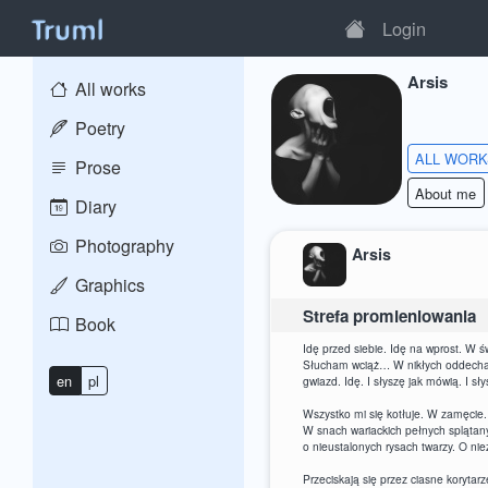
Login
Arsis
All works
Poetry
ALL WOR
Prose
About me
Diary
Photography
Arsis
Graphics
Strefa promieniowania
Book
Idę przed siebie. Idę na wprost. W św
Słucham wciąż… W nikłych oddechach
en
pl
gwiazd. Idę. I słyszę jak mówią. I 
Wszystko mi się kotłuje. W zamęcie
W snach wariackich pełnych splątan
o nieustalonych rysach twarzy. O nie
Przeciskają się przez ciasne korytar