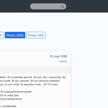
KS
Poetry (326)
Prose (163)
10 may 2026
poetry
iatło. W to jaskrawe jarzenie. W puls. Idę i nasłuchuję. Nic.
 pustki. W tym chłodzie. W toni olśnionej miliardem
słyszę, że ono mówi. Że wszystko mówi… Że TO mówi...
. W rozgorączkowanej głowie.
ych ze sobą zjaw
znanej proweniencji.
ze, przedpokoje,