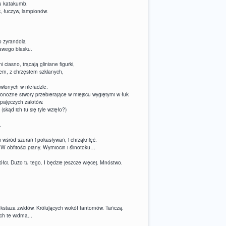
u katakumb.
, łuczyw, lampionów.
o żyrandola
awego blasku.
i ciasno, trącają gliniane figurki,
kiem, z chrzęstem szklanych,
awionych w nieładzie.
oronożne stwory przebierające w miejscu wygiętymi w łuk
 pajęczych zalotów.
skąd ich tu się tyle wzięło?)
.
w wśród szurań i pokasływań, i chrząknięć.
 W obfitości piany. Wymiocin i ślinotoku…
ci. Dużo tu tego. I będzie jeszcze więcej. Mnóstwo.
ekstaza zwidów. Królujących wokół fantomów. Tańczą.
ch te widma...