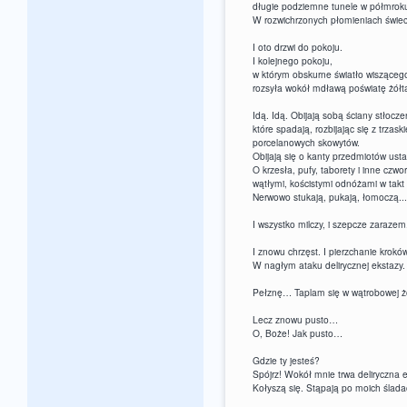
długie podziemne tunele w półmrok
W rozwichrzonych płomieniach świec
I oto drzwi do pokoju.
I kolejnego pokoju,
w którym obskurne światło wisząceg
rozsyła wokół mdławą poświatę żółt
Idą. Idą. Obijają sobą ściany stłoczen
które spadają, rozbijając się z trzas
porcelanowych skowytów.
Obijają się o kanty przedmiotów ust
O krzesła, pufy, taborety i inne czw
wątłymi, kościstymi odnóżami w takt
Nerwowo stukają, pukają, łomoczą... (
I wszystko milczy, i szepcze zarazem
I znowu chrzęst. I pierzchanie krokó
W nagłym ataku delirycznej ekstazy.
Pełznę… Taplam się w wątrobowej żół
Lecz znowu pusto…
O, Boże! Jak pusto…
Gdzie ty jesteś?
Spójrz! Wokół mnie trwa deliryczna 
Kołyszą się. Stąpają po moich ślada