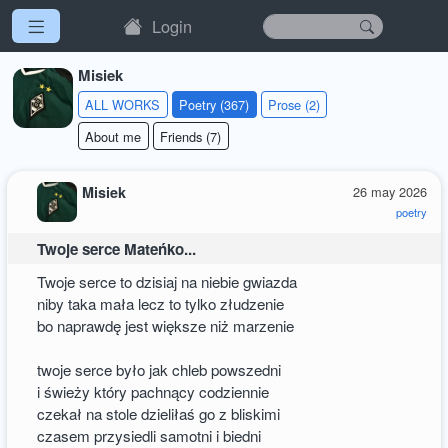
Login
Misiek
ALL WORKS
Poetry (367)
Prose (2)
About me
Friends (7)
Misiek
26 may 2026
poetry
Twoje serce Mateńko...
Twoje serce to dzisiaj na niebie gwiazda
niby taka mała lecz to tylko złudzenie
bo naprawdę jest większe niż marzenie
twoje serce było jak chleb powszedni
i świeży który pachnący codziennie
czekał na stole dzieliłaś go z bliskimi
czasem przysiedli samotni i biedni