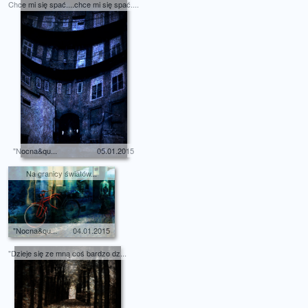
Chce mi się spać....chce mi się spać....
"Nocna&qu...
05.01.2015
Na granicy światów...
"Nocna&qu...
04.01.2015
"Dzieje się ze mną coś bardzo dz...