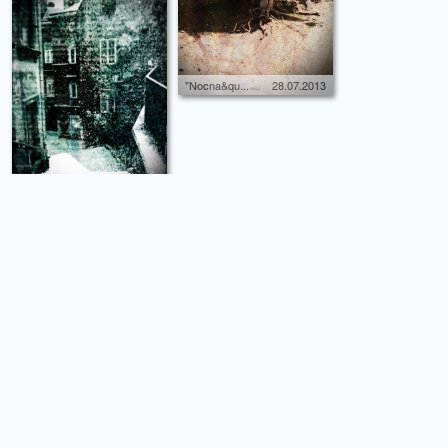
"Nocna&qu...
28.07.2013
"Nocna&qu...
22.07.2013
moze odebraliśmy sobie samobójstwo...
"Nocna&qu...
21.07.2013