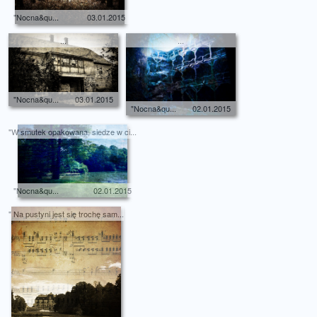
"Nocna&qu...
03.01.2015
...
...
"Nocna&qu...
03.01.2015
"Nocna&qu...
02.01.2015
"W smutek opakowana, siedze w ci...
"Nocna&qu...
02.01.2015
" Na pustyni jest się trochę sam...