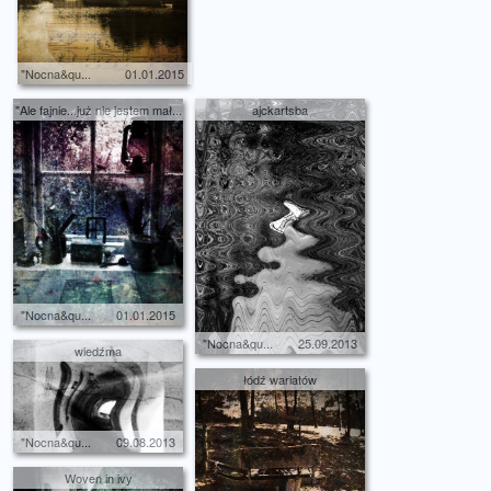
"Nocna&qu...
01.01.2015
"Ale fajnie...już nie jestem mał...
ajckartsba
"Nocna&qu...
01.01.2015
"Nocna&qu...
25.09.2013
wiedźma
łódź wariatów
"Nocna&qu...
09.08.2013
Woven in ivy