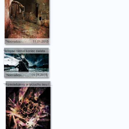
"Nocna&qu...
11.01.2015
"listopad niemal koniec świata.....
"Nocna&qu...
09.01.2015
"Przesiadujemy w brzuchu lasu i ...