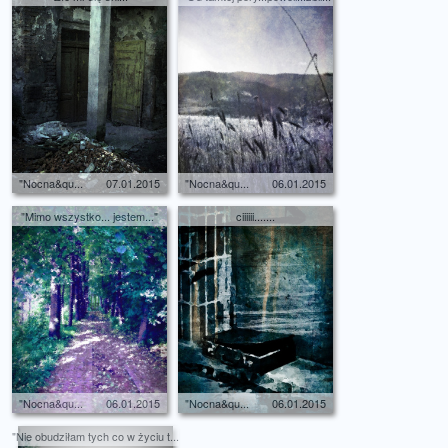
"Nocna&qu...
07.01.2015
"Nocna&qu...
06.01.2015
"Mimo wszystko... jestem..."
ciiiiii.......
"Nocna&qu...
06.01.2015
"Nocna&qu...
06.01.2015
"Nie obudziłam tych co w życiu t...