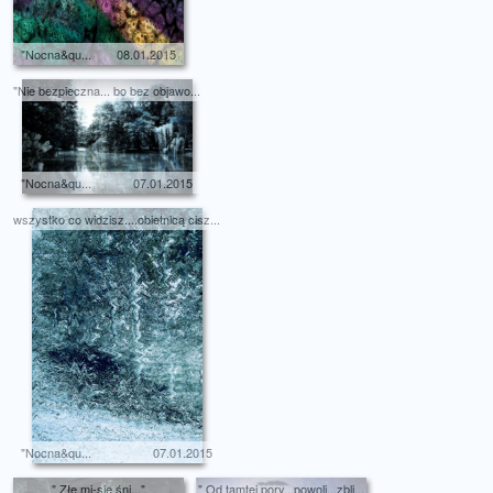
"Nocna&qu...
08.01.2015
"Nie bezpieczna... bo bez objawo...
"Nocna&qu...
07.01.2015
wszystko co widzisz....obietnicą cisz...
"Nocna&qu...
07.01.2015
" Złe mi-się śni..."
" Od tamtej pory...powoli...zbli...