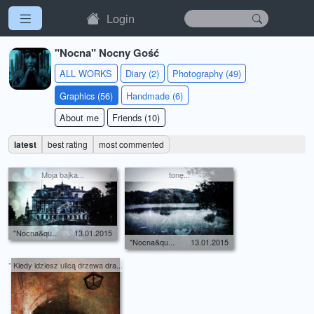
Login
"Nocna" Nocny Gość
ALL WORKS
Diary (2)
Photography (49)
Graphics (56)
Handmade (6)
About me
Friends (10)
latest
best rating
most commented
Moja bajka...
tonę...
"Nocna&qu...
13.01.2015
"Nocna&qu...
13.01.2015
" Kiedy idziesz ulicą drzewa dra...