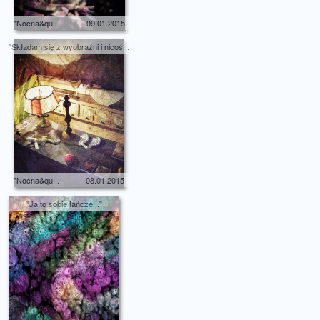
"Nocna&qu...
09.01.2015
"Składam się z wyobraźni i nicoś...
"Nocna&qu...
08.01.2015
"Ja to sobie tańcze..."