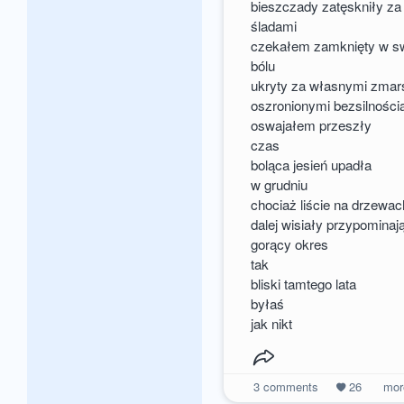
bieszczady zatęskniły za
śladami
czekałem zamknięty w s
bólu
ukryty za własnymi zma
oszronionymi bezsilności
oswajałem przeszły
czas
boląca jesień upadła
w grudniu
chociaż liście na drzewac
dalej wisiały przypominaj
gorący okres
tak
bliski tamtego lata
byłaś
jak nikt
3
comments
26
mo