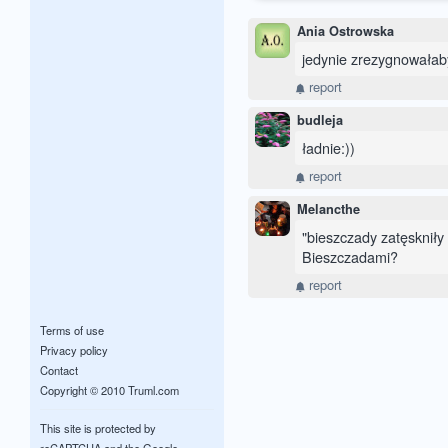
Ania Ostrowska
jedynie zrezygnowałaby
report
budleja
ładnie:))
report
Melancthe
"bieszczady zatęskniły 
Bieszczadami?
report
Terms of use
Privacy policy
Contact
Copyright © 2010 Truml.com
This site is protected by