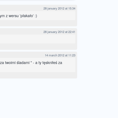
28 january 2012 at 15:34
m z wersu 'płakało' :)
28 january 2012 at 22:41
14 march 2012 at 11:23
za twoimi śladami " - a ty tęskniłeś za