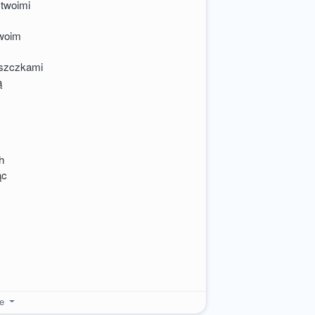
 twoimi
woim
rszczkami
ą
h
ąc
re