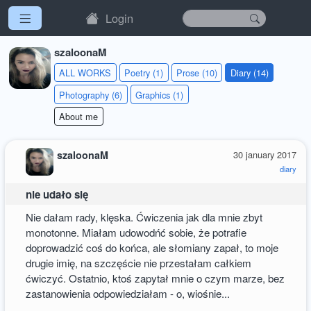
Login
szaloonaM
ALL WORKS
Poetry (1)
Prose (10)
Diary (14)
Photography (6)
Graphics (1)
About me
szaloonaM
30 january 2017
diary
nie udało się
Nie dałam rady, klęska. Ćwiczenia jak dla mnie zbyt
monotonne. Miałam udowodńć sobie, że potrafie
doprowadzić coś do końca, ale słomiany zapał, to moje
drugie imię, na szczęście nie przestałam całkiem
ćwiczyć. Ostatnio, ktoś zapytał mnie o czym marze, bez
zastanowienia odpowiedziałam - o, wiośnie...