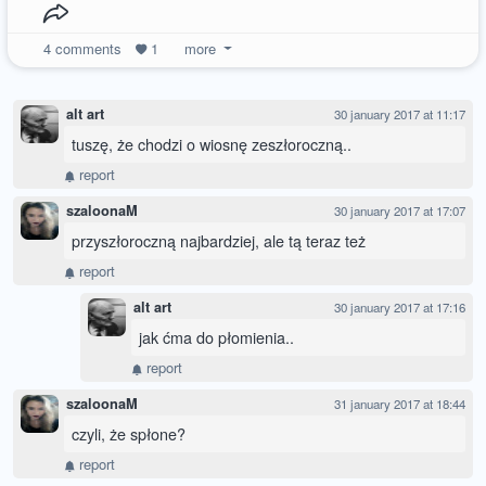
4
comments
1
more
alt art
30 january 2017 at 11:17
tuszę, że chodzi o wiosnę zeszłoroczną..
report
szaloonaM
30 january 2017 at 17:07
przyszłoroczną najbardziej, ale tą teraz też
report
alt art
30 january 2017 at 17:16
jak ćma do płomienia..
report
szaloonaM
31 january 2017 at 18:44
czyli, że spłone?
report