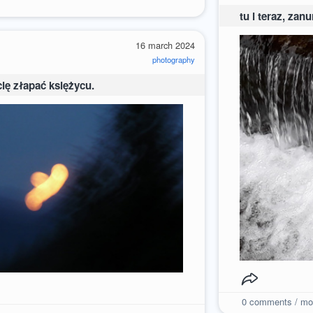
tu i teraz, za
16 march 2024
photography
cię złapać księżycu.
0
comments / mo