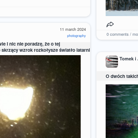
11 march 2024
0
comments / mo
photography
 i nic nie poradzę, że o tej
e skrzący wzrok rozkołysze światło latarni
Tomek i
O dwóch takich,