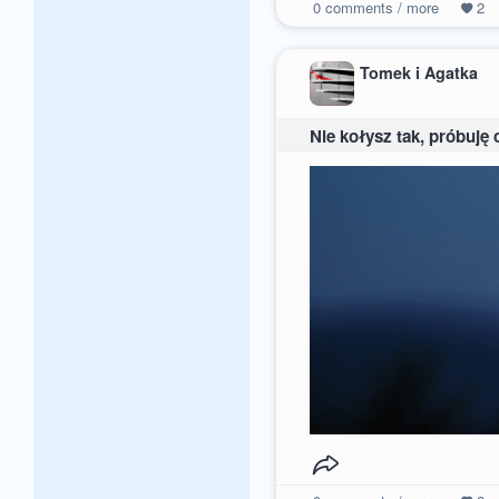
0
comments / more
2
Tomek i Agatka
Nie kołysz tak, próbuję 