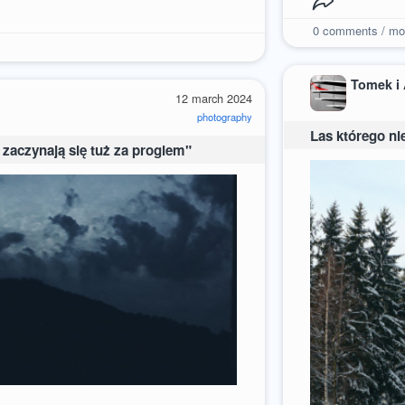
0
comments / mo
Tomek i
12 march 2024
photography
Las którego ni
 zaczynają się tuż za progiem"