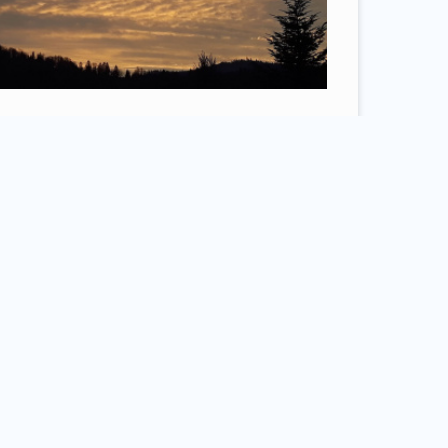
re
1
 Agatka
27 february 2024
photography
gdyby nigdy nic