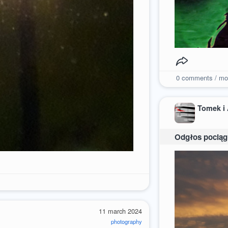
0
comments / mo
Tomek i
Odgłos pociągu
11 march 2024
photography