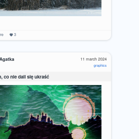
re
3
 Agatka
11 march 2024
graphics
 co nie dali się ukraść