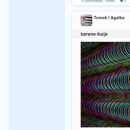
0
comments / more
2
Tomek i Agatka
barwne iluzje