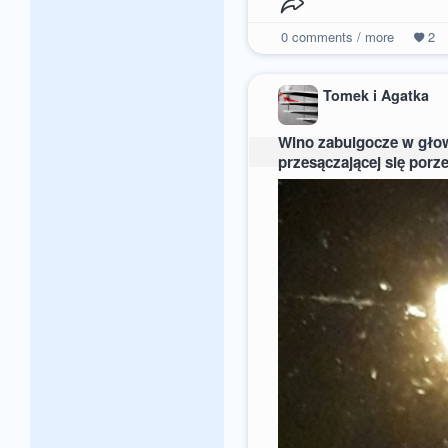
0
comments / more
2
Tomek i Agatka
Wino zabulgocze w głowie
przesączającej się porz