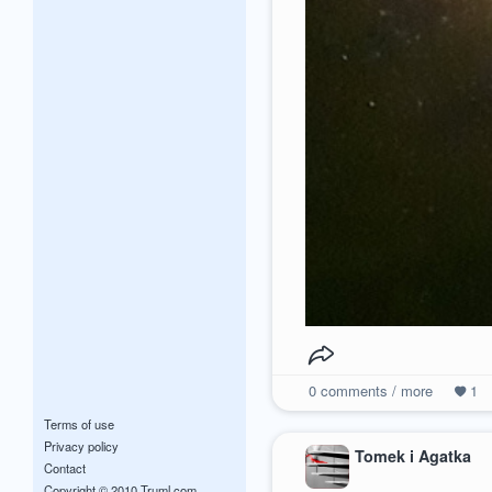
0
comments / more
1
Terms of use
Privacy policy
Tomek i Agatka
Contact
Copyright © 2010 Truml.com