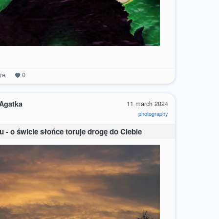
re
0
 Agatka
11 march 2024
photography
 - o świcie słońce toruje drogę do Ciebie