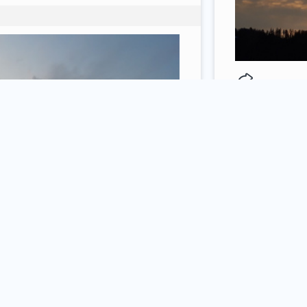
0
comments / mo
Tomek i
poza tym, jak 
27 february 2024
photography