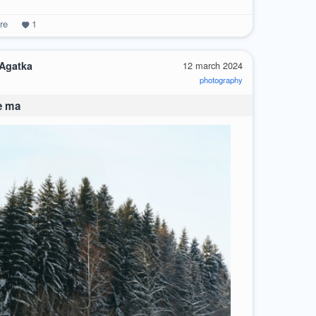
re
1
 Agatka
12 march 2024
photography
e ma