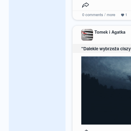
0
comments / more
1
Tomek i Agatka
"Dalekie wybrzeża ciszy