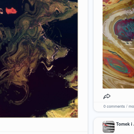
0
comments / mo
Tomek i