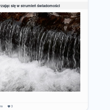
nurzając się w strumień świadomości
re
3