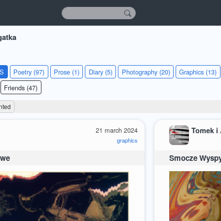
gatka
KS
Poetry (97)
Prose (1)
Diary (5)
Photography (20)
Graphics (13)
Friends (47)
nted
21 march 2024
Tomek i
graphics
iwe
Smocze Wyspy 