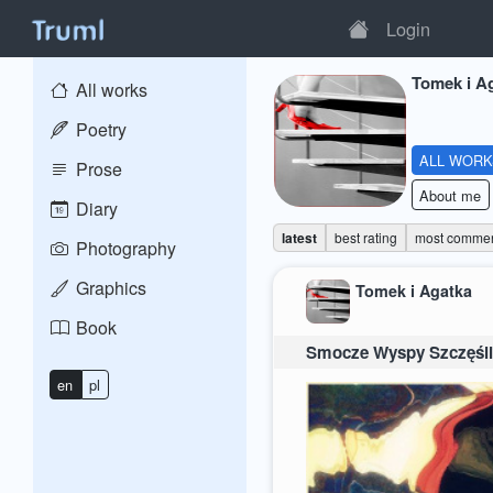
Login
Tomek i A
All works
Poetry
ALL WOR
Prose
About me
Diary
latest
best rating
most comme
Photography
Graphics
Tomek i Agatka
Book
Smocze Wyspy Szczęśl
en
pl