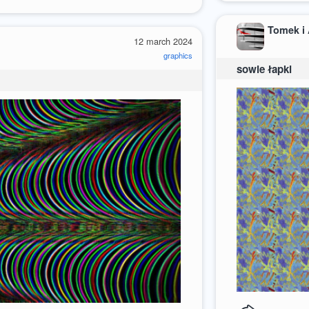
Tomek i
12 march 2024
graphics
sowie łapki