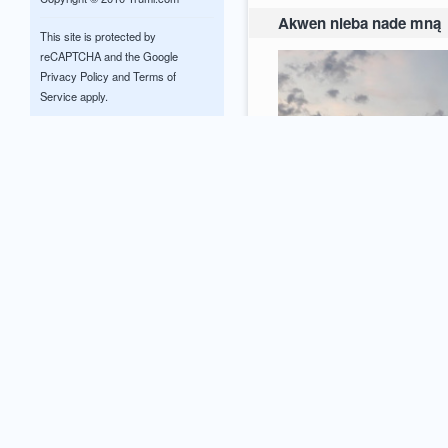
Akwen nieba nade mną
This site is protected by
reCAPTCHA and the Google
Privacy Policy
and
Terms of
Service
apply.
0
comments / more
2
Tomek i Agatka