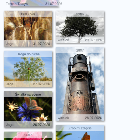
Teresa Tomys
31.07.2026
Pod kolor
2906
wiesiek
29.07.2026
Jaga
31.07.2026
2807
Droga do nieba
Jaga
27.07.2026
Światła na scenę
wiesiek
28.07.2026
Jaga
26.07.2026
Zrób mi zdjęcie
2607