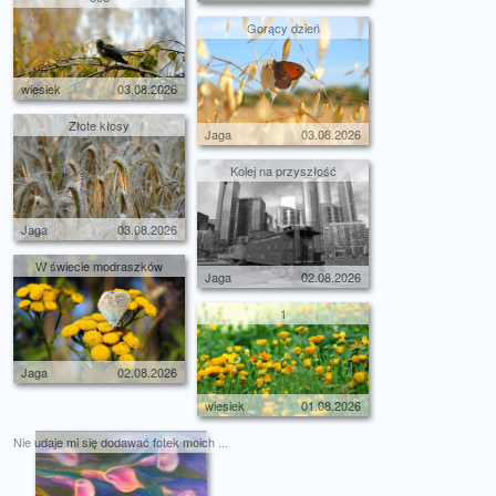
Gorący dzień
wiesiek
03.08.2026
Złote kłosy
Jaga
03.08.2026
Kolej na przyszłość
Jaga
03.08.2026
W świecie modraszków
Jaga
02.08.2026
1
Jaga
02.08.2026
wiesiek
01.08.2026
Nie udaje mi się dodawać fotek moich ...