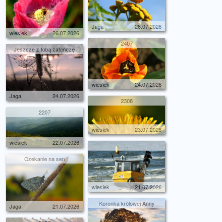
Jaga
26.07.2026
wiesiek
26.07.2026
2407
Jeszcze z tobą zatańczę
wiesiek
24.07.2026
Jaga
24.07.2026
2308
2207
wiesiek
23.07.2026
wiesiek
22.07.2026
....
Czekanie na sen
wiesiek
21.07.2026
Koronka królowej Anny
Jaga
21.07.2026