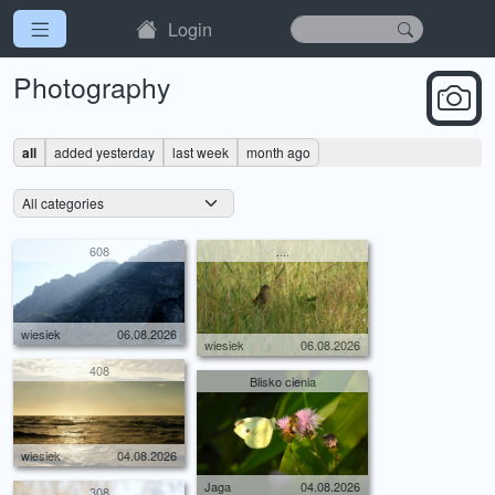
Login
Photography
all
added yesterday
last week
month ago
608
....
wiesiek
06.08.2026
wiesiek
06.08.2026
408
Blisko cienia
wiesiek
04.08.2026
Jaga
04.08.2026
308