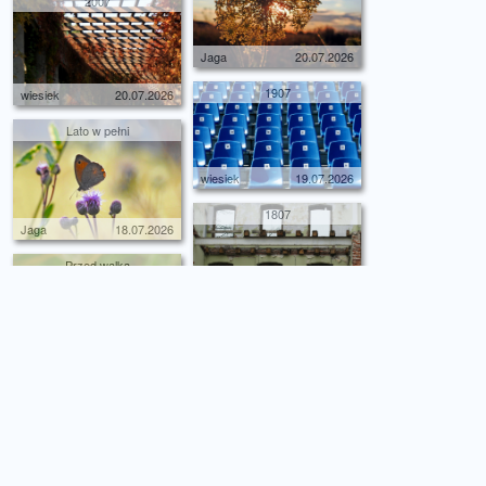
2007
Jaga
20.07.2026
1907
wiesiek
20.07.2026
Lato w pełni
wiesiek
19.07.2026
1807
Jaga
18.07.2026
Przed walką
wiesiek
18.07.2026
1707
Jaga
18.07.2026
1507
wiesiek
17.07.2026
Dojrzewanie lata