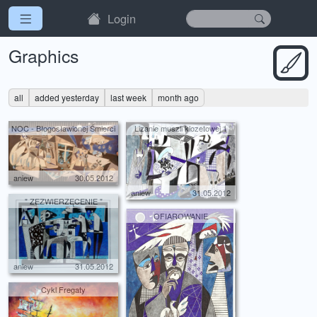
Login
Graphics
all
added yesterday
last week
month ago
NOC - Błogosławionej Śmierci
Lizanie muszli klozetowej 1
aniew
30.05.2012
aniew
31.05.2012
" ZEZWIERZĘCENIE "
OFIAROWANIE
aniew
31.05.2012
Cykl Fregaty