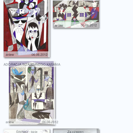
aniew
06.06.2012
aniew
06.06.2012
ADORACJA WZAJEMNEGO KĄSANIA
aniew
06.06.2012
ŚWINIO - bicie
Za czasem.