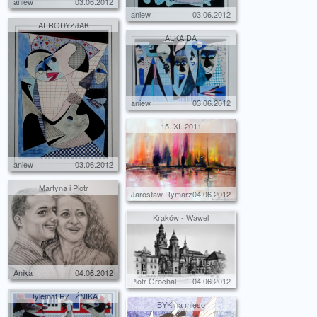
aniew
03.06.2012
aniew
03.06.2012
AFRODYZJAK
ALKAIDA
aniew
03.06.2012
15. XI. 2011
aniew
03.06.2012
Martyna i Piotr
Jarosław Rymarz
04.06.2012
Kraków - Wawel
Anika
04.06.2012
Piotr Grochal
04.06.2012
Dylemat RZEŹNIKA
BYK na mięso