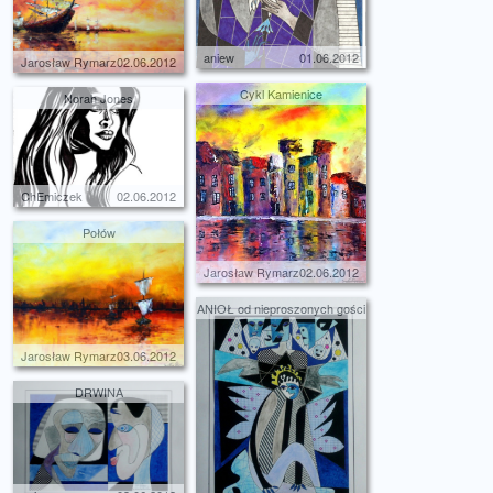
aniew
01.06.2012
Jarosław Rymarz
02.06.2012
Cykl Kamienice
Norah Jones
ChEmiczek
02.06.2012
Połów
Jarosław Rymarz
02.06.2012
ANIOŁ od nieproszonych gości
Jarosław Rymarz
03.06.2012
DRWINA