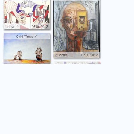
aniew
06.06.2012
Cykl "Fregaty"
KBomba
07.06.2012
Szał ciał
Jarosław Rymarz
07.06.2012
ZAKLINACZKA
aniew
09.06.2012
KONSUMPCJA
aniew
09.06.2012
GRUNWALDZKA IMPRESJA