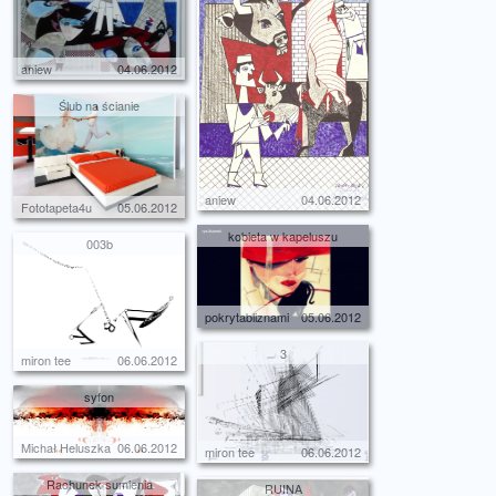
aniew
04.06.2012
Ślub na ścianie
aniew
04.06.2012
Fototapeta4u
05.06.2012
kobieta w kapeluszu
003b
pokrytabliznami
05.06.2012
3
miron tee
06.06.2012
syfon
Michał Heluszka
06.06.2012
miron tee
06.06.2012
Rachunek sumienia
RUINA