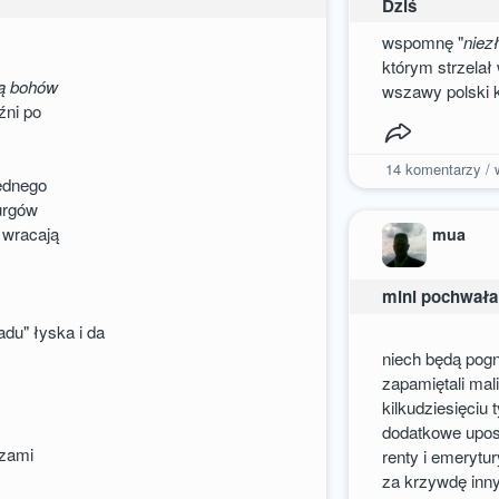
Dziś
wspomnę "
niez
którym strzelał
ką bohów
wszawy polski 
źni po
14
komentarzy / w
jednego
iurgów
 wracają
mua
mini pochwała
adu" łyska i da
niech będą pog
zapamiętali mal
kilkudziesięciu 
dodatkowe upos
ozami
renty i emeryt
za krzywdę inn