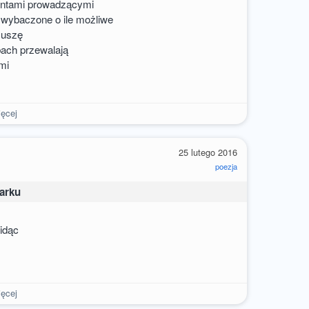
gentami prowadzącymi
m wybaczone o ile możliwe
 muszę
obach przewalają
ami
ęcej
25 lutego 2016
poezja
warku
idąc
ęcej