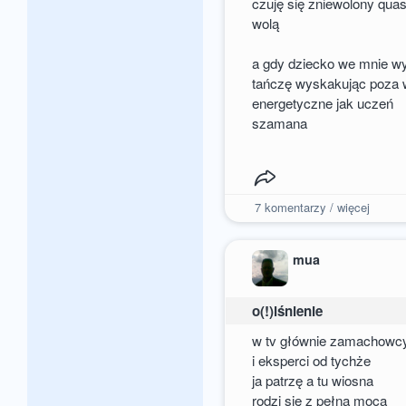
czuję się zniewolony quas
wolą
a gdy dziecko we mnie w
tańczę wyskakując poza 
energetyczne jak uczeń
szamana
7
komentarzy / więcej
mua
o(!)lśnienie
w tv głównie zamachowc
i eksperci od tychże
ja patrzę a tu wiosna
rodzi się z pełną mocą