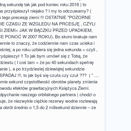
dną sekundę tak jak pod koniec roku 2016 ) to
s przyśpieszył niejako ? I my to odczuwamy? (
o tego precesję ziemi !!! OSTATNIE "POZORNE
IE CZASU ZE WZGLEDU NA PRCESJĘ , CZYLI
I ZIEMI= JAK W BĄCZKU PRZED UPADKIEM,
E PONOĆ W 2007 ROKU). Bo skoro brakuje nam
iennie to znaczy, że codziennie nam czas ucieka i
śniej, a po roku uzbiera się jedna sekunda = czyli ,
zyśpieszył !! To jak bym umówł się z Tobą, że
rdziestu ( I coś tam = że po 40 sekundach spełnię
nie ), a po trzydziestej dziewiątej sekundzie
 SPADAJ !!!, to jak byś się czuła czy czuł ??? ( ” …
mie sekund częstotliwość obrotów planety zmienia
powodu efektów grawitacyjnych Księżyca Ziemi.
odpychanie naszego orbitalnego partnera ( chodzi o
je, że niezwykle ciężkie rezerwy wodne rozlewają
a obrót średnio o 1,5 do 2 milisekund dziennie – ze