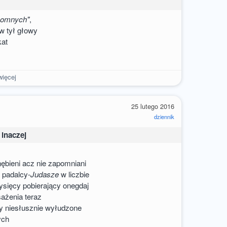
łomnych"
,
 w tył głowy
kat
ięcej
25 lutego 2016
dziennik
 inaczej
nębieni acz nie zapomniani
i padalcy-
Judasze
w liczbie
tysięcy pobierający onegdaj
ażenia teraz
ury niesłusznie wyłudzone
ych