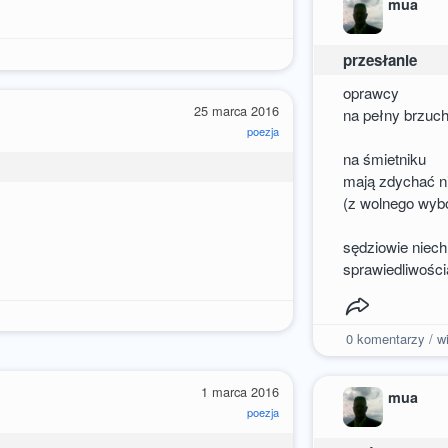
mua
przesłanie
oprawcy
25 marca 2016
na pełny brzuc
poezja
na śmietniku
mają zdychać n
(z wolnego wyb
sędziowie niec
sprawiedliwości
0
komentarzy / wi
1 marca 2016
mua
poezja