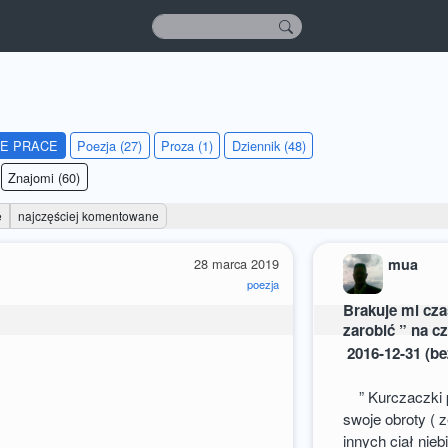
IE PRACE
Poezja (27)
Proza (1)
Dziennik (48)
Znajomi (60)
e
najczęściej komentowane
28 marca 2019
mua
poezja
Brakuje mi cza
zarobić ” na c
2016-12-31 (be
” Kurczaczki p
swoje obroty ( 
innych ciał nieb