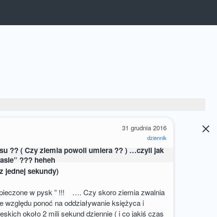
31 grudnia 2016
dziennik
su ?? ( Czy ziemia powoli umiera ?? ) …czyli jak
zasie” ??? heheh
z jednej sekundy)
ieczone w pysk ” !!! …. Czy skoro ziemia zwalnia
ze względu ponoć na oddziaływanie księżyca i
ieskich około 2 mili sekund dziennie ( i co jakiś czas