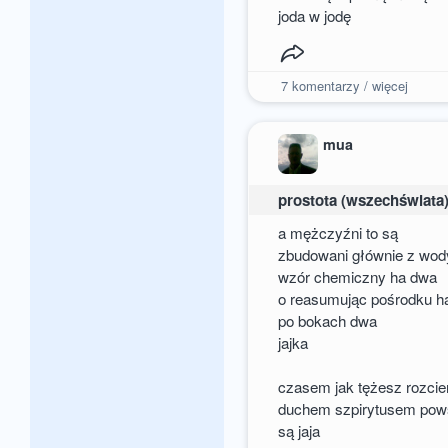
joda w jodę
7
komentarzy / więcej
mua
prostota (wszechświata
a mężczyźni to są
zbudowani głównie z wod
wzór chemiczny ha dwa
o reasumując pośrodku h
po bokach dwa
jajka
czasem jak tężesz rozci
duchem szpirytusem pows
są jaja