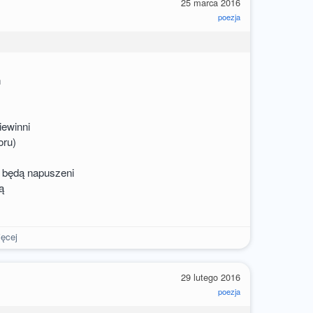
25 marca 2016
poezja
h
iewinni
oru)
h będą napuszeni
ą
ęcej
29 lutego 2016
poezja