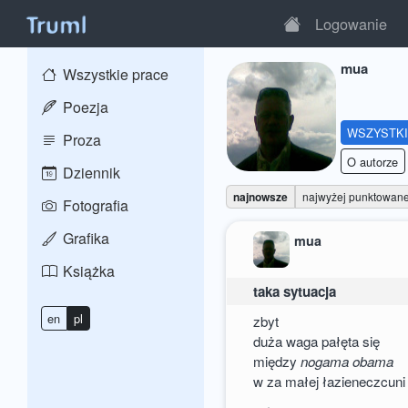
Logowanie
mua
Wszystkie prace
Poezja
WSZYSTK
Proza
O autorze
Dziennik
najnowsze
najwyżej punktowan
Fotografia
Grafika
mua
Książka
taka sytuacja
en
pl
zbyt
duża waga pałęta się
między
nogama obama
w za małej łazieneczcuni