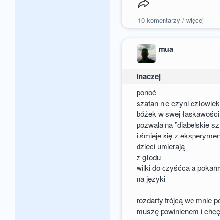
10
komentarzy / więcej
mua
inaczej
ponoć
szatan nie czyni człowie
bóżek w swej łaskawości
pozwala na ”diabelskie sz
i śmieje się z eksperyme
dzieci umierają
z głodu
wilki do czyśćca a pokar
na języki
rozdarty trójcą we mnie
muszę powinienem i chc