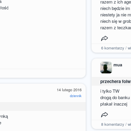
a
razem z ich a
złość
niech będzie i
niestety ja nie
niech się w gr
razem z teczk
6
komentarzy / wi
mua
przechera fol
14 lutego 2016
i tylko TW
dziennik
drogą do banku 
płakał inaczej
ynką
ie
8
komentarzy / wi