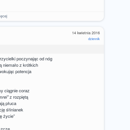
ęcej
14 kwietnia 2016
dziennik
rzycielki poczynając od nóg
ą niemało z krótkich
wokując potencja
my ciągnie coraz
rei”
z rozpiętą
ają płuca
ję śłinianek
ę życie”
eszcze