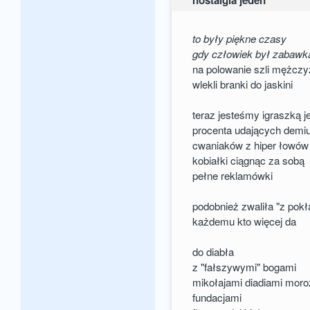
nostalgia jeden
to były piękne czasy
gdy człowiek był zabaw
na polowanie szli mężczy
wlekli branki do jaskini
teraz jesteśmy igraszką 
procenta udających dem
cwaniaków z hiper łowów
kobiałki ciągnąc za sobą
pełne reklamówki
podobnież zwaliła "z pokł
każdemu kto więcej da
do diabła
z "fałszywymi" bogami
mikołajami diadiami mor
fundacjami