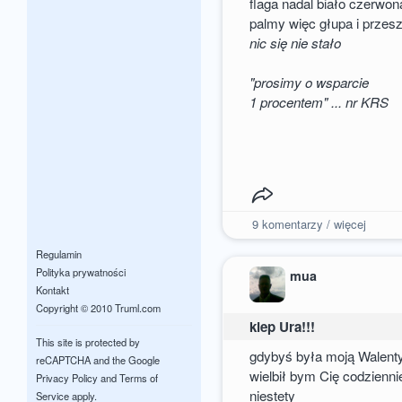
flaga nadal biało czerwon
palmy więc głupa i przes
nic się nie stało
"prosimy o wsparcie
1 procentem" ... nr KRS
9
komentarzy / więcej
Regulamin
Polityka prywatności
mua
Kontakt
Copyright © 2010 Truml.com
kiep Ura!!!
This site is protected by
gdybyś była moją Walent
reCAPTCHA and the Google
wielbił bym Cię codzienn
Privacy Policy
and
Terms of
niestety
Service
apply.