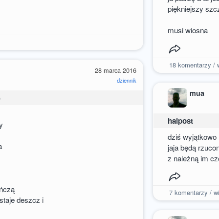
piękniejszy szc
musi wiosna
18
komentarzy / w
28 marca 2016
dziennik
mua
)
haipost
y
dziś wyjątkowo
a
jaja będą rzuco
z należną im cz
eńczą
7
komentarzy / wi
taje deszcz i