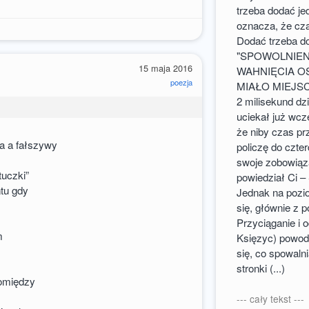
trzeba dodać je
oznacza, że cza
Dodać trzeba d
"SPOWOLNIEN
15 maja 2016
WAHNIĘCIA OS
poezja
MIAŁO MIEJSC
2 milisekund dz
uciekał już wcze
że niby czas pr
ka a fałszywy
policzę do czte
swoje zobowiąza
tuczki”
powiedział Ci –
ntu gdy
Jednak na pozio
się, głównie z 
Przyciąganie i 
m
Księzyc) powodu
się, co spowalni
stronki (...)
 pomiędzy
ę
--- cały tekst ---