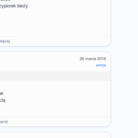
zypiorek bieży
ięcej
26 marca 2016
poezja
ne
cią
ęcej