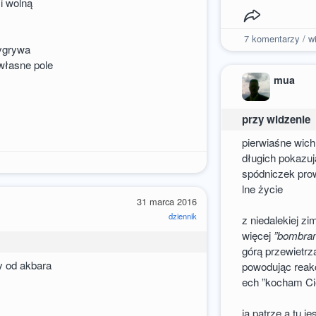
i wolną
7
komentarzy / wi
ygrywa
własne pole
mua
przy widzenie
pierwiaśne wich
długich pokazuj
spódniczek pro
lne życie
31 marca 2016
dziennik
z niedalekiej zi
więcej
”bombram
górą przewietrz
y od akbara
powodując reakc
ech ”kocham Ci
ja patrzę a tu j