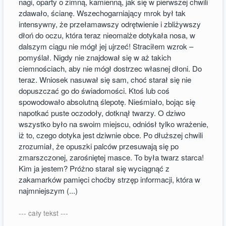
nagi, oparty o zimną, kamienną, jak się w pierwszej chwili
zdawało, ścianę. Wszechogarniający mrok był tak
intensywny, że przełamawszy odrętwienie i zbliżywszy
dłoń do oczu, która teraz nieomalże dotykała nosa, w
dalszym ciągu nie mógł jej ujrzeć! Straciłem wzrok –
pomyślał. Nigdy nie znajdował się w aż takich
ciemnościach, aby nie mógł dostrzec własnej dłoni. Do
teraz. Wniosek nasuwał się sam, choć starał się nie
dopuszczać go do świadomości. Ktoś lub coś
spowodowało absolutną ślepotę. Nieśmiało, bojąc się
napotkać puste oczodoły, dotknął twarzy. O dziwo
wszystko było na swoim miejscu, odniósł tylko wrażenie,
iż to, czego dotyka jest dziwnie obce. Po dłuższej chwili
zrozumiał, że opuszki palców przesuwają się po
zmarszczonej, zarośniętej masce. To była twarz starca!
Kim ja jestem? Próżno starał się wyciągnąć z
zakamarków pamięci choćby strzęp informacji, która w
najmniejszym (...)
--- cały tekst ---