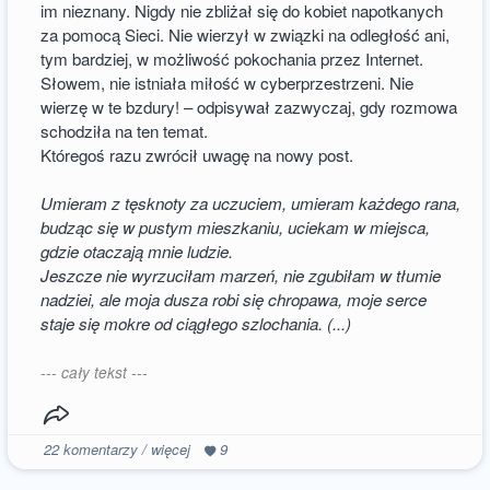
im nieznany. Nigdy nie zbliżał się do kobiet napotkanych
za pomocą Sieci. Nie wierzył w związki na odległość ani,
tym bardziej, w możliwość pokochania przez Internet.
Słowem, nie istniała miłość w cyberprzestrzeni. Nie
wierzę w te bzdury! – odpisywał zazwyczaj, gdy rozmowa
schodziła na ten temat.
Któregoś razu zwrócił uwagę na nowy post.
Umieram z tęsknoty za uczuciem, umieram każdego rana,
budząc się w pustym mieszkaniu, uciekam w miejsca,
gdzie otaczają mnie ludzie.
Jeszcze nie wyrzuciłam marzeń, nie zgubiłam w tłumie
nadziei, ale moja dusza robi się chropawa, moje serce
staje się mokre od ciągłego szlochania. (...)
--- cały tekst ---
22
komentarzy / więcej
9