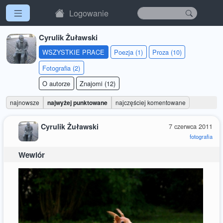
Logowanie
Cyrulik Żuławski
WSZYSTKIE PRACE
Poezja (1)
Proza (10)
Fotografia (2)
O autorze
Znajomi (12)
najnowsze
najwyżej punktowane
najczęściej komentowane
Cyrulik Żuławski
7 czerwca 2011
fotografia
Wewiór