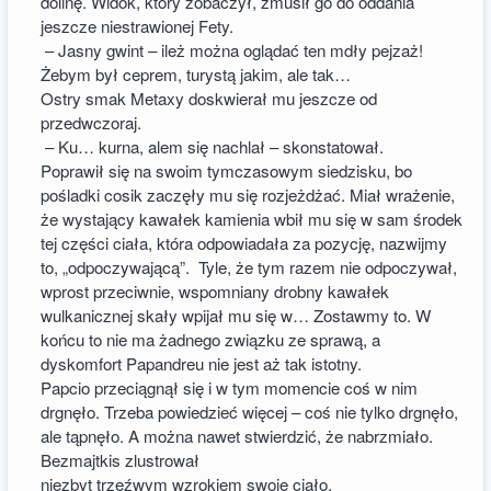
dolinę. Widok, który zobaczył, zmusił go do oddania
jeszcze niestrawionej Fety.
– Jasny gwint – ileż można oglądać ten mdły pejzaż!
Żebym był ceprem, turystą jakim, ale tak…
Ostry smak Metaxy doskwierał mu jeszcze od
przedwczoraj.
– Ku… kurna, alem się nachlał – skonstatował.
Poprawił się na swoim tymczasowym siedzisku, bo
pośladki cosik zaczęły mu się rozjeżdżać. Miał wrażenie,
że wystający kawałek kamienia wbił mu się w sam środek
tej części ciała, która odpowiadała za pozycję, nazwijmy
to, „odpoczywającą”. Tyle, że tym razem nie odpoczywał,
wprost przeciwnie, wspomniany drobny kawałek
wulkanicznej skały wpijał mu się w… Zostawmy to. W
końcu to nie ma żadnego związku ze sprawą, a
dyskomfort Papandreu nie jest aż tak istotny.
Papcio przeciągnął się i w tym momencie coś w nim
drgnęło. Trzeba powiedzieć więcej – coś nie tylko drgnęło,
ale tąpnęło. A można nawet stwierdzić, że nabrzmiało.
Bezmajtkis zlustrował
niezbyt trzeźwym wzrokiem swoje ciało.