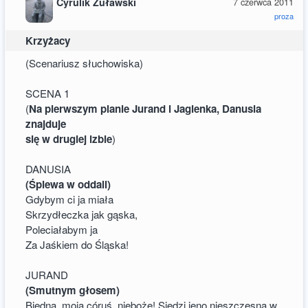
Cyrulik Żuławski
7 czerwca 2011
proza
Krzyżacy
(Scenariusz słuchowiska)
SCENA 1
(
Na pierwszym planie Jurand i Jagienka, Danusia
znajduje
się w drugiej izbie
)
DANUSIA
(Śpiewa w oddali)
Gdybym ci ja miała
Skrzydłeczka jak gąska,
Poleciałabym ja
Za Jaśkiem do Śląska!
JURAND
(Smutnym głosem)
Biedna, moja córuś, niebożę! Siedzi jeno nieszczęsna w