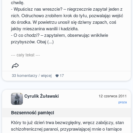
chwilę.
- Wpuścisz nas wreszcie? – niegrzecznie zapytał jeden z
nich. Odruchowo zrobiłem krok do tyłu, pozwalając wejść
do środka. W powietrzu unosił się dziwny zapach, coś
jakby mieszanina wanilii i kadzidła.
- O co chodzi? – zapytałem, obserwując wnikliwie
przybyszów. Obaj (...)
--- cały tekst ---
33
komentarzy / więcej
17
Cyrulik Żuławski
12 czerwca 2011
proza
Bezsenność pamięci
Który to już dzień trwa bezwzględny, wręcz zabójczy, stan
schizofrenicznej paranoi, przyprawiającej mnie o łamiące