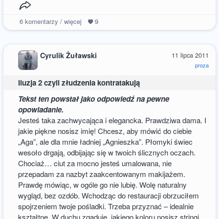
6
komentarzy / więcej
9
Cyrulik Żuławski
11 lipca 2011
proza
Iluzja 2 czyli złudzenia kontratakują
Tekst ten powstał jako odpowiedź na pewne
opowiadanie.
Jesteś taka zachwycająca i elegancka. Prawdziwa dama. I
jakie piękne nosisz imię! Chcesz, aby mówić do ciebie
„Aga”, ale dla mnie ładniej „Agnieszka”. Płomyki świec
wesoło drgają, odbijając się w twoich ślicznych oczach.
Chociaż… ciut za mocno jesteś umalowana, nie
przepadam za nazbyt zaakcentowanym makijażem.
Prawdę mówiąc, w ogóle go nie lubię. Wolę naturalny
wygląd, bez ozdób. Wchodząc do restauracji obrzuciłem
spojrzeniem twoje pośladki. Trzeba przyznać – idealnie
kształtne. W duchu zgaduję, jakiego koloru nosisz stringi.