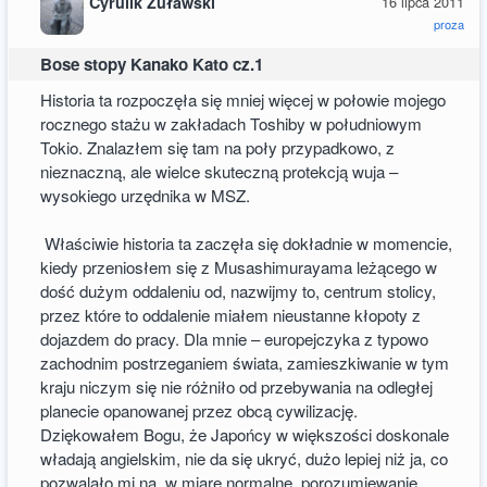
Cyrulik Żuławski
16 lipca 2011
proza
Bose stopy Kanako Kato cz.1
Historia ta rozpoczęła się mniej więcej w połowie mojego
rocznego stażu w zakładach Toshiby w południowym
Tokio. Znalazłem się tam na poły przypadkowo, z
nieznaczną, ale wielce skuteczną protekcją wuja –
wysokiego urzędnika w MSZ.
Właściwie historia ta zaczęła się dokładnie w momencie,
kiedy przeniosłem się z Musashimurayama leżącego w
dość dużym oddaleniu od, nazwijmy to, centrum stolicy,
przez które to oddalenie miałem nieustanne kłopoty z
dojazdem do pracy. Dla mnie – europejczyka z typowo
zachodnim postrzeganiem świata, zamieszkiwanie w tym
kraju niczym się nie różniło od przebywania na odległej
planecie opanowanej przez obcą cywilizację.
Dziękowałem Bogu, że Japońcy w większości doskonale
władają angielskim, nie da się ukryć, dużo lepiej niż ja, co
pozwalało mi na, w miarę normalne, porozumiewanie.