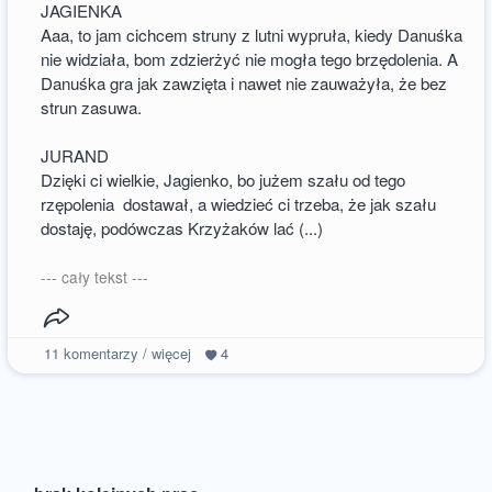
JAGIENKA
Aaa, to jam cichcem struny z lutni wypruła, kiedy Danuśka
nie widziała, bom zdzierżyć nie mogła tego brzędolenia. A
Danuśka gra jak zawzięta i nawet nie zauważyła, że bez
strun zasuwa.
JURAND
Dzięki ci wielkie, Jagienko, bo jużem szału od tego
rzępolenia dostawał, a wiedzieć ci trzeba, że jak szału
dostaję, podówczas Krzyżaków lać (...)
--- cały tekst ---
11
komentarzy / więcej
4