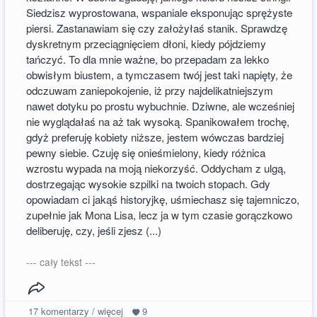
Siedzisz wyprostowana, wspaniale eksponując sprężyste
piersi. Zastanawiam się czy założyłaś stanik. Sprawdzę
dyskretnym przeciągnięciem dłoni, kiedy pójdziemy
tańczyć. To dla mnie ważne, bo przepadam za lekko
obwisłym biustem, a tymczasem twój jest taki napięty, że
odczuwam zaniepokojenie, iż przy najdelikatniejszym
nawet dotyku po prostu wybuchnie. Dziwne, ale wcześniej
nie wyglądałaś na aż tak wysoką. Spanikowałem trochę,
gdyż preferuję kobiety niższe, jestem wówczas bardziej
pewny siebie. Czuję się onieśmielony, kiedy różnica
wzrostu wypada na moją niekorzyść. Oddycham z ulgą,
dostrzegając wysokie szpilki na twoich stopach. Gdy
opowiadam ci jakąś historyjkę, uśmiechasz się tajemniczo,
zupełnie jak Mona Lisa, lecz ja w tym czasie gorączkowo
deliberuję, czy, jeśli zjesz (...)
--- cały tekst ---
17
komentarzy / więcej
9