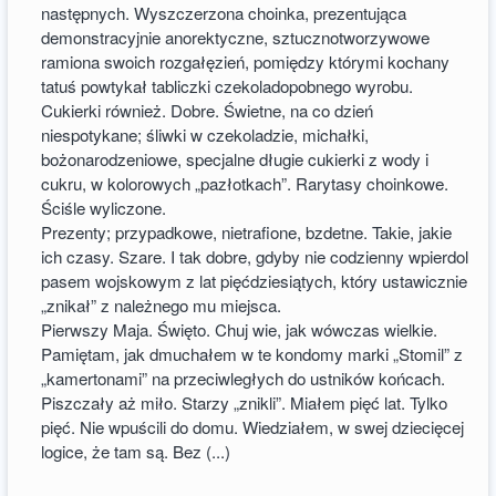
następnych. Wyszczerzona choinka, prezentująca
demonstracyjnie anorektyczne, sztucznotworzywowe
ramiona swoich rozgałęzień, pomiędzy którymi kochany
tatuś powtykał tabliczki czekoladopobnego wyrobu.
Cukierki również. Dobre. Świetne, na co dzień
niespotykane; śliwki w czekoladzie, michałki,
bożonarodzeniowe, specjalne długie cukierki z wody i
cukru, w kolorowych „pazłotkach”. Rarytasy choinkowe.
Ściśle wyliczone.
Prezenty; przypadkowe, nietrafione, bzdetne. Takie, jakie
ich czasy. Szare. I tak dobre, gdyby nie codzienny wpierdol
pasem wojskowym z lat pięćdziesiątych, który ustawicznie
„znikał” z należnego mu miejsca.
Pierwszy Maja. Święto. Chuj wie, jak wówczas wielkie.
Pamiętam, jak dmuchałem w te kondomy marki „Stomil” z
„kamertonami” na przeciwległych do ustników końcach.
Piszczały aż miło. Starzy „znikli”. Miałem pięć lat. Tylko
pięć. Nie wpuścili do domu. Wiedziałem, w swej dziecięcej
logice, że tam są. Bez (...)