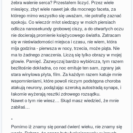
żebra walenie serca? Przestałem liczyć. Przez wiele
miesięcy, zbyt wiele nawet jak dla mocnego faceta, za
którego mimo wszystko się uważam, nie potrafię zaznać
spokoju. Co wieczór młot siedzący w moich piersiach
odlicza nanosekundy grobowej ciszy, a do otwartych oczu
nie docierają promienie księżycowego światła. Zatracam
się w nieświadomości miejsca i czasu, nie wiem, która
mija godzina - pierwsza w nocy, trzecia, może piąta. Nie
ma to żadnego znaczenia. Liczą się tylko obrazy w mojej
głowie. Pamięć. Zazwyczaj bardzo wybiórcza, tym razem
bezlitośnie dokładna, co noc emituje ten sam, zgrany jak
stara winylowa płyta, film. Za każdym razem katuje mnie
wspomnieniami, które powoli niczym podstępna choroba
atakują neurony, podążając szeroką autostradą synaps, i
łakomie wyżerają resztki zdrowego rozsądku.
Nawet o tym nie wiesz… Skąd masz wiedzieć, że mnie
zabiłaś…
*
Pomimo iż znamy się ponad ćwierć wieku, nie znamy się
wcale. Dobrze, że nasze byty funkcjonowały w innych