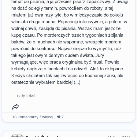
temat do pisania, a ja przecież pisarz zapalczywy. Z uwagi
na dość odległy termin, powróciłem do roboty, a tej
miałem już dwa razy tyle, bo w międzyczasie do pokoju
wleciała druga mucha. Popracuję intensywnie, a potem, w
wolnej chwili, zasiądę do pisania. Wszak mam jeszcze
kupę czasu. Po morderczych trzech tygodniach zbijania
bąków, że o muchach nie wspomnę, wreszcie mogłem
powrócić do konkursu. Najważniejsze to wymyślić, cóż
takiego jest owym ósmym cudem świata. Jury
wymagające, więc praca oryginalna być musi. Pewnie
kobiety napiszą o facetach i na odwrót. Ależ to oklepane.
Kiedyś chciałem tak się zwracać do kochanej żonki, ale
ostatecznie wybrałem bardziej (...)
--- cały tekst ---
18
komentarzy / więcej
7