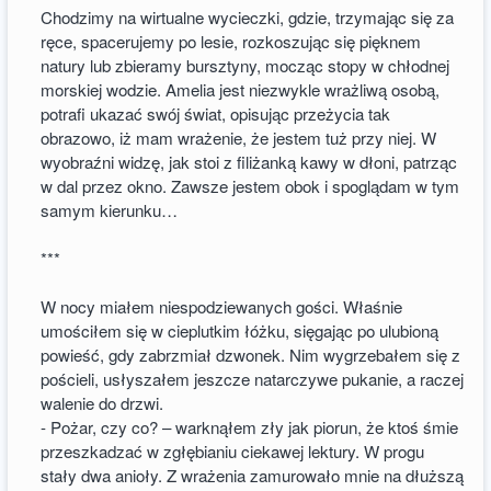
Chodzimy na wirtualne wycieczki, gdzie, trzymając się za
ręce, spacerujemy po lesie, rozkoszując się pięknem
natury lub zbieramy bursztyny, mocząc stopy w chłodnej
morskiej wodzie. Amelia jest niezwykle wrażliwą osobą,
potrafi ukazać swój świat, opisując przeżycia tak
obrazowo, iż mam wrażenie, że jestem tuż przy niej. W
wyobraźni widzę, jak stoi z filiżanką kawy w dłoni, patrząc
w dal przez okno. Zawsze jestem obok i spoglądam w tym
samym kierunku…
***
W nocy miałem niespodziewanych gości. Właśnie
umościłem się w cieplutkim łóżku, sięgając po ulubioną
powieść, gdy zabrzmiał dzwonek. Nim wygrzebałem się z
pościeli, usłyszałem jeszcze natarczywe pukanie, a raczej
walenie do drzwi.
- Pożar, czy co? – warknąłem zły jak piorun, że ktoś śmie
przeszkadzać w zgłębianiu ciekawej lektury. W progu
stały dwa anioły. Z wrażenia zamurowało mnie na dłuższą