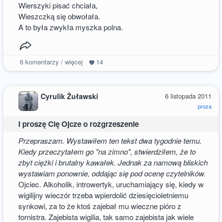
Wierszyki pisać chciała,
Wieszczką się obwołała.
A to była zwykła myszka polna.
6
komentarzy / więcej
14
Cyrulik Żuławski
6 listopada 2011
proza
I proszę Cię Ojcze o rozgrzeszenie
Przepraszam. Wystawiłem ten tekst dwa tygodnie temu.
Kiedy przeczytałem go "na zimno", stwierdziłem, że to
zbyt ciężki i brutalny kawałek. Jednak za namową bliskich
wystawiam ponownie, oddając się pod ocenę czytelników.
Ojciec. Alkoholik, introwertyk, uruchamiający się, kiedy w
wigilijny wieczór trzeba wpierdolić dziesięcioletniemu
synkowi, za to że ktoś zajebał mu wieczne pióro z
tornistra. Zajebista wigilia, tak samo zajebista jak wiele