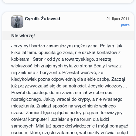
Cyrulik Żuławski
21 lipca 2011
proza
Nie wierzę!
Jerzy był bardzo zasadniczym mężczyzną. Po tym, jak
kilka lat temu opuściła go żona, nie szukał kontaktów z
kobietami. Stronił od życia towarzyskiego, zresztą
większość ich znajomych była ze strony Beaty i wraz z
nią zniknęła z horyzontu. Przestał wierzyć, że
kiedykolwiek pozna odpowiednią dla siebie osobę. Zaczął
już przyzwyczajać się do samotności. Jedynie wieczory…
Powrót do pustego domu zawsze miał w sobie coś
nostalgicznego. Jakby wracał do krypty, a nie własnego
mieszkania. Znalazł sposób na wypełnienie wolnego
czasu. Zamiast tępo oglądać nudny program telewizyjny,
otwierał komputer i udzielał się na forum dla ludzi
samotnych. Miał już spore doświadczenie i mógł pomagać
osobom, które, często załamane, wchodziły w świat dotąd