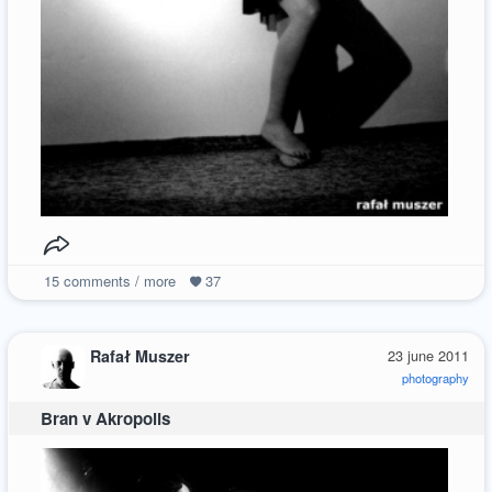
15
comments / more
37
Rafał Muszer
23 june 2011
photography
Bran v Akropolis