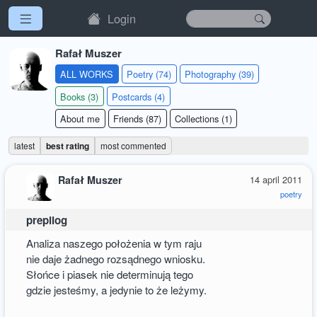
Login
Rafał Muszer
ALL WORKS
Poetry (74)
Photography (39)
Books (3)
Postcards (4)
About me
Friends (87)
Collections (1)
latest
best rating
most commented
Rafał Muszer
14 april 2011
poetry
prepilog
Analiza naszego położenia w tym raju
nie daje żadnego rozsądnego wniosku.
Słońce i piasek nie determinują tego
gdzie jesteśmy, a jedynie to że leżymy.